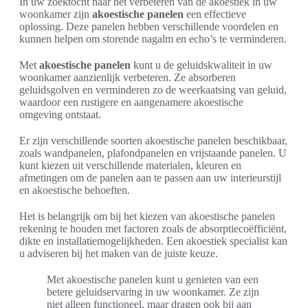
In uw zoektocht naar het verbeteren van de akoestiek in uw
woonkamer zijn
akoestische panelen
een effectieve
oplossing. Deze panelen hebben verschillende voordelen en
kunnen helpen om storende nagalm en echo’s te verminderen.
Met
akoestische panelen
kunt u de geluidskwaliteit in uw
woonkamer aanzienlijk verbeteren. Ze absorberen
geluidsgolven en verminderen zo de weerkaatsing van geluid,
waardoor een rustigere en aangenamere akoestische
omgeving ontstaat.
Er zijn verschillende soorten akoestische panelen beschikbaar,
zoals wandpanelen, plafondpanelen en vrijstaande panelen. U
kunt kiezen uit verschillende materialen, kleuren en
afmetingen om de panelen aan te passen aan uw interieurstijl
en akoestische behoeften.
Het is belangrijk om bij het kiezen van akoestische panelen
rekening te houden met factoren zoals de absorptiecoëfficiënt,
dikte en installatiemogelijkheden. Een akoestiek specialist kan
u adviseren bij het maken van de juiste keuze.
Met akoestische panelen kunt u genieten van een
betere geluidservaring in uw woonkamer. Ze zijn
niet alleen functioneel, maar dragen ook bij aan