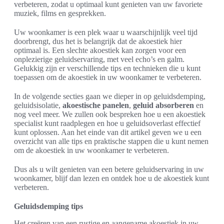
verbeteren, zodat u optimaal kunt genieten van uw favoriete
muziek, films en gesprekken.
Uw woonkamer is een plek waar u waarschijnlijk veel tijd
doorbrengt, dus het is belangrijk dat de akoestiek hier
optimaal is. Een slechte akoestiek kan zorgen voor een
onplezierige geluidservaring, met veel echo’s en galm.
Gelukkig zijn er verschillende tips en technieken die u kunt
toepassen om de akoestiek in uw woonkamer te verbeteren.
In de volgende secties gaan we dieper in op geluidsdemping,
geluidsisolatie,
akoestische panelen
,
geluid absorberen
en
nog veel meer. We zullen ook bespreken hoe u een akoestiek
specialist kunt raadplegen en hoe u geluidsoverlast effectief
kunt oplossen. Aan het einde van dit artikel geven we u een
overzicht van alle tips en praktische stappen die u kunt nemen
om de akoestiek in uw woonkamer te verbeteren.
Dus als u wilt genieten van een betere geluidservaring in uw
woonkamer, blijf dan lezen en ontdek hoe u de akoestiek kunt
verbeteren.
Geluidsdemping tips
Het creëren van een rustige en aangename akoestiek in uw