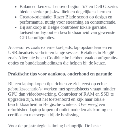
Balanced keuzes: Lenovo Legion 5/7 en Dell G-series
bieden sterke prijs-kwaliteit en degelijke schermen.
Creator-orientatie: Razer Blade scoort op design en
performantie, nuttig voor streaming en contentcreatie.
Bij aankoop in België controleer lokale garantie,
toetsenbordlay-out en beschikbaarheid van gewenste
GPU-configuraties.
Accessoires zoals externe koelpads, laptopstandaarden en
USB-headsets verbeteren lange sessies. Retailers in België
zoals Alternate.be en Coolblue.be hebben vaak configuratie-
opties en bundelaanbiedingen die helpen bij de keuze.
Praktische tips voor aankoop, onderhoud en garantie
Bij een laptop kopen tips richten ze zich eerst op echte
gebruiksscenario’s: werken met spreadsheets vraagt minder
GPU dan videobewerking. Controleer of RAM en SSD te
upgraden zijn, test het toetsenbord en kijk naar lokale
beschikbaarheid in Belgische winkels. Overweeg een
refurbished laptop kopen of outletmodellen als korting en
certificaten meewegen bij de beslissing.
Voor de prijsstrategie is timing belangrijk. De beste