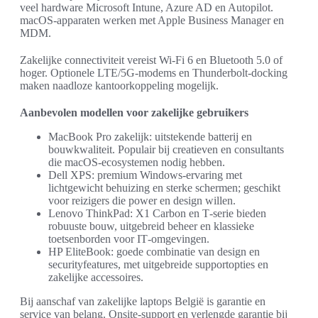
veel hardware Microsoft Intune, Azure AD en Autopilot.
macOS‑apparaten werken met Apple Business Manager en
MDM.
Zakelijke connectiviteit vereist Wi‑Fi 6 en Bluetooth 5.0 of
hoger. Optionele LTE/5G‑modems en Thunderbolt‑docking
maken naadloze kantoorkoppeling mogelijk.
Aanbevolen modellen voor zakelijke gebruikers
MacBook Pro zakelijk: uitstekende batterij en
bouwkwaliteit. Populair bij creatieven en consultants
die macOS‑ecosystemen nodig hebben.
Dell XPS: premium Windows‑ervaring met
lichtgewicht behuizing en sterke schermen; geschikt
voor reizigers die power en design willen.
Lenovo ThinkPad: X1 Carbon en T‑serie bieden
robuuste bouw, uitgebreid beheer en klassieke
toetsenborden voor IT‑omgevingen.
HP EliteBook: goede combinatie van design en
securityfeatures, met uitgebreide supportopties en
zakelijke accessoires.
Bij aanschaf van zakelijke laptops België is garantie en
service van belang. Onsite‑support en verlengde garantie bij