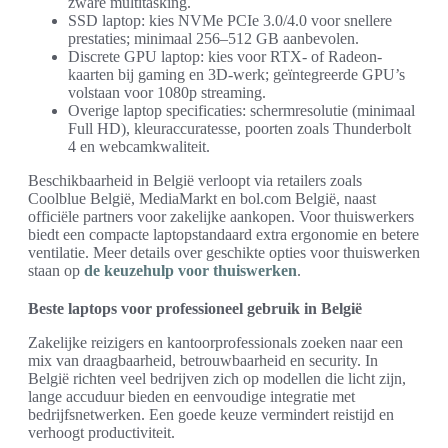
zware multitasking.
SSD laptop: kies NVMe PCIe 3.0/4.0 voor snellere
prestaties; minimaal 256–512 GB aanbevolen.
Discrete GPU laptop: kies voor RTX- of Radeon-
kaarten bij gaming en 3D-werk; geïntegreerde GPU’s
volstaan voor 1080p streaming.
Overige laptop specificaties: schermresolutie (minimaal
Full HD), kleuraccuratesse, poorten zoals Thunderbolt
4 en webcamkwaliteit.
Beschikbaarheid in België verloopt via retailers zoals
Coolblue België, MediaMarkt en bol.com België, naast
officiële partners voor zakelijke aankopen. Voor thuiswerkers
biedt een compacte laptopstandaard extra ergonomie en betere
ventilatie. Meer details over geschikte opties voor thuiswerken
staan op
de keuzehulp voor thuiswerken
.
Beste laptops voor professioneel gebruik in België
Zakelijke reizigers en kantoorprofessionals zoeken naar een
mix van draagbaarheid, betrouwbaarheid en security. In
België richten veel bedrijven zich op modellen die licht zijn,
lange accuduur bieden en eenvoudige integratie met
bedrijfsnetwerken. Een goede keuze vermindert reistijd en
verhoogt productiviteit.