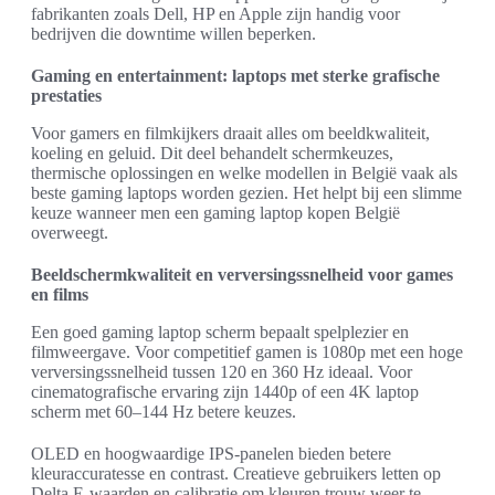
fabrikanten zoals Dell, HP en Apple zijn handig voor
bedrijven die downtime willen beperken.
Gaming en entertainment: laptops met sterke grafische
prestaties
Voor gamers en filmkijkers draait alles om beeldkwaliteit,
koeling en geluid. Dit deel behandelt schermkeuzes,
thermische oplossingen en welke modellen in België vaak als
beste gaming laptops worden gezien. Het helpt bij een slimme
keuze wanneer men een gaming laptop kopen België
overweegt.
Beeldschermkwaliteit en verversingssnelheid voor games
en films
Een goed gaming laptop scherm bepaalt spelplezier en
filmweergave. Voor competitief gamen is 1080p met een hoge
verversingssnelheid tussen 120 en 360 Hz ideaal. Voor
cinematografische ervaring zijn 1440p of een 4K laptop
scherm met 60–144 Hz betere keuzes.
OLED en hoogwaardige IPS-panelen bieden betere
kleuraccuratesse en contrast. Creatieve gebruikers letten op
Delta E-waarden en calibratie om kleuren trouw weer te