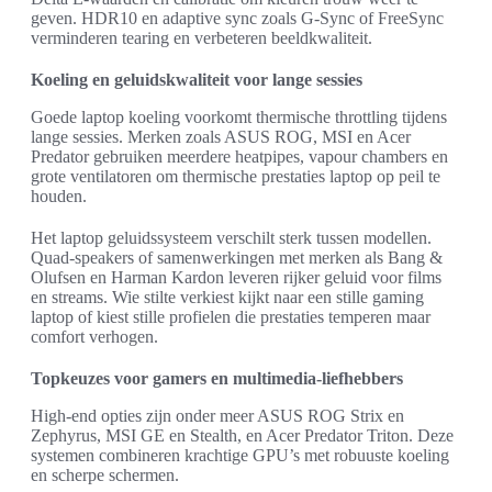
geven. HDR10 en adaptive sync zoals G-Sync of FreeSync
verminderen tearing en verbeteren beeldkwaliteit.
Koeling en geluidskwaliteit voor lange sessies
Goede laptop koeling voorkomt thermische throttling tijdens
lange sessies. Merken zoals ASUS ROG, MSI en Acer
Predator gebruiken meerdere heatpipes, vapour chambers en
grote ventilatoren om thermische prestaties laptop op peil te
houden.
Het laptop geluidssysteem verschilt sterk tussen modellen.
Quad-speakers of samenwerkingen met merken als Bang &
Olufsen en Harman Kardon leveren rijker geluid voor films
en streams. Wie stilte verkiest kijkt naar een stille gaming
laptop of kiest stille profielen die prestaties temperen maar
comfort verhogen.
Topkeuzes voor gamers en multimedia-liefhebbers
High-end opties zijn onder meer ASUS ROG Strix en
Zephyrus, MSI GE en Stealth, en Acer Predator Triton. Deze
systemen combineren krachtige GPU’s met robuuste koeling
en scherpe schermen.