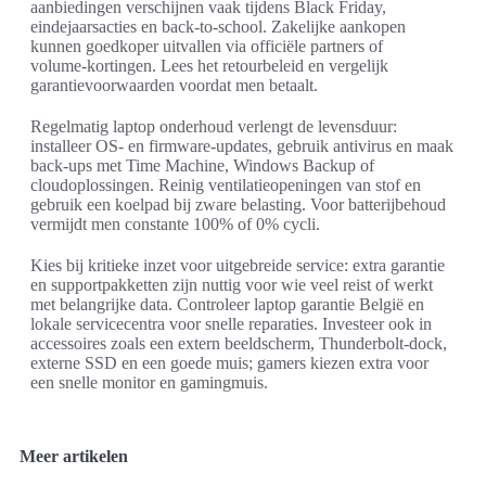
aanbiedingen verschijnen vaak tijdens Black Friday,
eindejaarsacties en back-to-school. Zakelijke aankopen
kunnen goedkoper uitvallen via officiële partners of
volume‑kortingen. Lees het retourbeleid en vergelijk
garantievoorwaarden voordat men betaalt.
Regelmatig laptop onderhoud verlengt de levensduur:
installeer OS- en firmware-updates, gebruik antivirus en maak
back‑ups met Time Machine, Windows Backup of
cloudoplossingen. Reinig ventilatieopeningen van stof en
gebruik een koelpad bij zware belasting. Voor batterijbehoud
vermijdt men constante 100% of 0% cycli.
Kies bij kritieke inzet voor uitgebreide service: extra garantie
en supportpakketten zijn nuttig voor wie veel reist of werkt
met belangrijke data. Controleer laptop garantie België en
lokale servicecentra voor snelle reparaties. Investeer ook in
accessoires zoals een extern beeldscherm, Thunderbolt-dock,
externe SSD en een goede muis; gamers kiezen extra voor
een snelle monitor en gamingmuis.
Meer artikelen