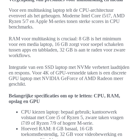
Voor een multitasking laptop telt de CPU-architectuur
evenveel als het geheugen. Moderne Intel Core i5/i7, AMD
Ryzen 5/7 en Apple M‑series tonen sterke scores in CPU
benchmarks.
RAM voor multitasking is cruciaal: 8 GB is het minimum
voor een media laptop, 16 GB zorgt voor soepel schakelen
tussen apps en tabbladen, 32 GB is aan te raden voor zware
workflows.
Integratie van een SSD laptop met NVMe verbetert laadtijden
en respons. Voor 4K of GPU-versnelde taken is een discrete
GPU laptop met NVIDIA GeForce of AMD Radeon meer
geschikt.
Belangrijke specificaties om op te letten: CPU, RAM,
opslag en GPU
CPU kiezen laptop: bepaal gebruik; kantoorwerk
volstaat met Core i5 of Ryzen 5, zware taken vragen
i7/i9 of Ryzen 7/9 of hogere M‑serie.
Hoeveel RAM: 8 GB basaal, 16 GB
toekomstbestendig, 32 GB voor videobewerking en