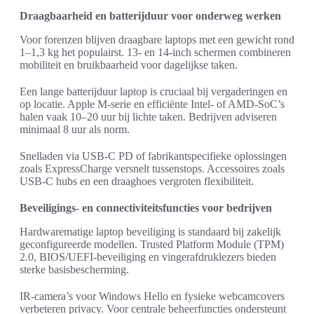
Draagbaarheid en batterijduur voor onderweg werken
Voor forenzen blijven draagbare laptops met een gewicht rond
1–1,3 kg het populairst. 13‑ en 14‑inch schermen combineren
mobiliteit en bruikbaarheid voor dagelijkse taken.
Een lange batterijduur laptop is cruciaal bij vergaderingen en
op locatie. Apple M‑serie en efficiënte Intel‑ of AMD‑SoC’s
halen vaak 10–20 uur bij lichte taken. Bedrijven adviseren
minimaal 8 uur als norm.
Snelladen via USB‑C PD of fabrikantspecifieke oplossingen
zoals ExpressCharge versnelt tussenstops. Accessoires zoals
USB‑C hubs en een draaghoes vergroten flexibiliteit.
Beveiligings- en connectiviteitsfuncties voor bedrijven
Hardwarematige laptop beveiliging is standaard bij zakelijk
geconfigureerde modellen. Trusted Platform Module (TPM)
2.0, BIOS/UEFI‑beveiliging en vingerafdruklezers bieden
sterke basisbescherming.
IR‑camera’s voor Windows Hello en fysieke webcamcovers
verbeteren privacy. Voor centrale beheerfuncties ondersteunt