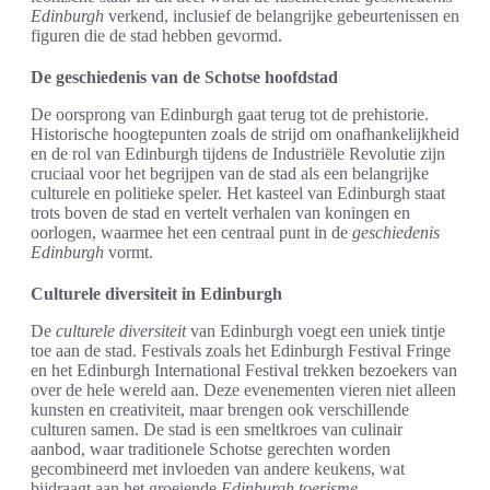
Edinburgh
verkend, inclusief de belangrijke gebeurtenissen en
figuren die de stad hebben gevormd.
De geschiedenis van de Schotse hoofdstad
De oorsprong van Edinburgh gaat terug tot de prehistorie.
Historische hoogtepunten zoals de strijd om onafhankelijkheid
en de rol van Edinburgh tijdens de Industriële Revolutie zijn
cruciaal voor het begrijpen van de stad als een belangrijke
culturele en politieke speler. Het kasteel van Edinburgh staat
trots boven de stad en vertelt verhalen van koningen en
oorlogen, waarmee het een centraal punt in de
geschiedenis
Edinburgh
vormt.
Culturele diversiteit in Edinburgh
De
culturele diversiteit
van Edinburgh voegt een uniek tintje
toe aan de stad. Festivals zoals het Edinburgh Festival Fringe
en het Edinburgh International Festival trekken bezoekers van
over de hele wereld aan. Deze evenementen vieren niet alleen
kunsten en creativiteit, maar brengen ook verschillende
culturen samen. De stad is een smeltkroes van culinair
aanbod, waar traditionele Schotse gerechten worden
gecombineerd met invloeden van andere keukens, wat
bijdraagt aan het groeiende
Edinburgh toerisme
.