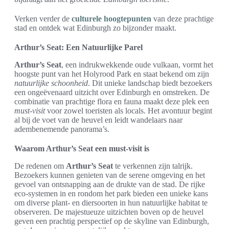
Verken verder de
culturele hoogtepunten
van deze prachtige
stad en ontdek wat Edinburgh zo bijzonder maakt.
Arthur’s Seat: Een Natuurlijke Parel
Arthur’s Seat
, een indrukwekkende oude vulkaan, vormt het
hoogste punt van het Holyrood Park en staat bekend om zijn
natuurlijke schoonheid
. Dit unieke landschap biedt bezoekers
een ongeëvenaard uitzicht over Edinburgh en omstreken. De
combinatie van prachtige flora en fauna maakt deze plek een
must-visit
voor zowel toeristen als locals. Het avontuur begint
al bij de voet van de heuvel en leidt wandelaars naar
adembenemende panorama’s.
Waarom Arthur’s Seat een must-visit is
De redenen om
Arthur’s Seat
te verkennen zijn talrijk.
Bezoekers kunnen genieten van de serene omgeving en het
gevoel van ontsnapping aan de drukte van de stad. De rijke
eco-systemen in en rondom het park bieden een unieke kans
om diverse plant- en diersoorten in hun natuurlijke habitat te
observeren. De majestueuze uitzichten boven op de heuvel
geven een prachtig perspectief op de skyline van Edinburgh,