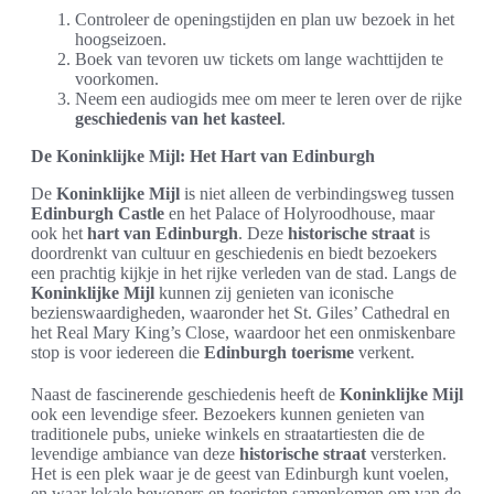
Controleer de openingstijden en plan uw bezoek in het
hoogseizoen.
Boek van tevoren uw tickets om lange wachttijden te
voorkomen.
Neem een audiogids mee om meer te leren over de rijke
geschiedenis van het kasteel
.
De Koninklijke Mijl: Het Hart van Edinburgh
De
Koninklijke Mijl
is niet alleen de verbindingsweg tussen
Edinburgh Castle
en het Palace of Holyroodhouse, maar
ook het
hart van Edinburgh
. Deze
historische straat
is
doordrenkt van cultuur en geschiedenis en biedt bezoekers
een prachtig kijkje in het rijke verleden van de stad. Langs de
Koninklijke Mijl
kunnen zij genieten van iconische
bezienswaardigheden, waaronder het St. Giles’ Cathedral en
het Real Mary King’s Close, waardoor het een onmiskenbare
stop is voor iedereen die
Edinburgh toerisme
verkent.
Naast de fascinerende geschiedenis heeft de
Koninklijke Mijl
ook een levendige sfeer. Bezoekers kunnen genieten van
traditionele pubs, unieke winkels en straatartiesten die de
levendige ambiance van deze
historische straat
versterken.
Het is een plek waar je de geest van Edinburgh kunt voelen,
en waar lokale bewoners en toeristen samenkomen om van de