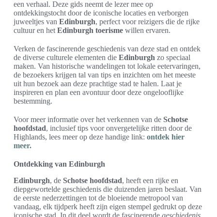
een verhaal. Deze gids neemt de lezer mee op
ontdekkingstocht door de iconische locaties en verborgen
juweeltjes van
Edinburgh
, perfect voor reizigers die de rijke
cultuur en het
Edinburgh toerisme
willen ervaren.
Verken de fascinerende geschiedenis van deze stad en ontdek
de diverse culturele elementen die
Edinburgh
zo speciaal
maken. Van historische wandelingen tot lokale eetervaringen,
de bezoekers krijgen tal van tips en inzichten om het meeste
uit hun bezoek aan deze prachtige stad te halen. Laat je
inspireren en plan een avontuur door deze ongelooflijke
bestemming.
Voor meer informatie over het verkennen van de
Schotse
hoofdstad
, inclusief tips voor onvergetelijke ritten door de
Highlands, lees meer op deze handige link:
ontdek hier
meer.
Ontdekking van Edinburgh
Edinburgh
, de
Schotse hoofdstad
, heeft een rijke en
diepgewortelde geschiedenis die duizenden jaren beslaat. Van
de eerste nederzettingen tot de bloeiende metropool van
vandaag, elk tijdperk heeft zijn eigen stempel gedrukt op deze
iconische stad. In dit deel wordt de fascinerende
geschiedenis