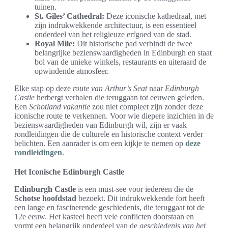
tuinen.
St. Giles’ Cathedral:
Deze iconische kathedraal, met
zijn indrukwekkende architectuur, is een essentieel
onderdeel van het religieuze erfgoed van de stad.
Royal Mile:
Dit historische pad verbindt de twee
belangrijke bezienswaardigheden in Edinburgh en staat
bol van de unieke winkels, restaurants en uiteraard de
opwindende atmosfeer.
Elke stap op deze
route van Arthur’s Seat
naar
Edinburgh
Castle
herbergt verhalen die teruggaan tot eeuwen geleden.
Een
Schotland vakantie
zou niet compleet zijn zonder deze
iconische route te verkennen. Voor wie diepere inzichten in de
bezienswaardigheden van Edinburgh wil, zijn er vaak
rondleidingen die de culturele en historische context verder
belichten. Een aanrader is om een kijkje te nemen op
deze
rondleidingen
.
Het Iconische Edinburgh Castle
Edinburgh Castle
is een must-see voor iedereen die de
Schotse hoofdstad
bezoekt. Dit indrukwekkende fort heeft
een lange en fascinerende geschiedenis, die teruggaat tot de
12e eeuw. Het kasteel heeft vele conflicten doorstaan en
vormt een belangrijk onderdeel van de
geschiedenis van het