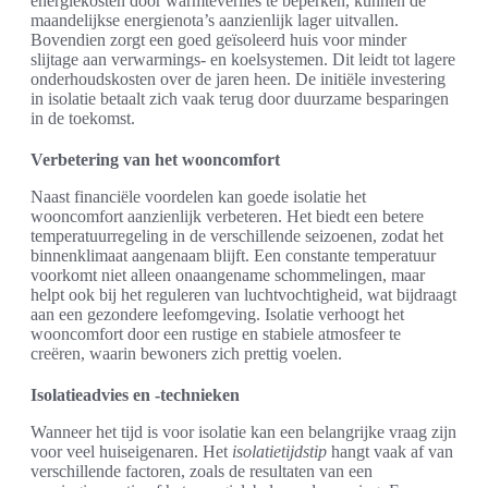
energiekosten door warmteverlies te beperken, kunnen de
maandelijkse energienota’s aanzienlijk lager uitvallen.
Bovendien zorgt een goed geïsoleerd huis voor minder
slijtage aan verwarmings- en koelsystemen. Dit leidt tot lagere
onderhoudskosten over de jaren heen. De initiële investering
in isolatie betaalt zich vaak terug door duurzame besparingen
in de toekomst.
Verbetering van het wooncomfort
Naast financiële voordelen kan goede isolatie het
wooncomfort aanzienlijk verbeteren. Het biedt een betere
temperatuurregeling in de verschillende seizoenen, zodat het
binnenklimaat aangenaam blijft. Een constante temperatuur
voorkomt niet alleen onaangename schommelingen, maar
helpt ook bij het reguleren van luchtvochtigheid, wat bijdraagt
aan een gezondere leefomgeving. Isolatie verhoogt het
wooncomfort door een rustige en stabiele atmosfeer te
creëren, waarin bewoners zich prettig voelen.
Isolatieadvies en -technieken
Wanneer het tijd is voor isolatie kan een belangrijke vraag zijn
voor veel huiseigenaren. Het
isolatietijdstip
hangt vaak af van
verschillende factoren, zoals de resultaten van een