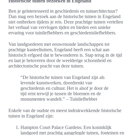
Historische tuinen bezoeken in Engeland
Ben je geïnteresseerd in geschiedenis en tuinarchitectuur?
Dan mag een bezoek aan de historische tuinen in Engeland
niet ontbreken tijdens je reis. Deze prachtige tuinen vertellen
het verhaal van vervlogen tijden en bieden een unieke
ervaring voor tuinliefhebbers en geschiedenisliefhebbers.
Van landgoederen met eeuwenoude landschappen tot
prachtige kasteeltuinen, Engeland heeft een schat aan
historisch erfgoed dat te bewonderen is. Stap terug in de tijd
en laat je betoveren door de weelderige schoonheid en
architectonische pracht van deze tuinen.
“De historische tuinen van Engeland zijn als
levende kunstwerken, doordrenkt van
geschiedenis en cultuur. Het is alsof je door de
tijd reist terwijl je tussen de bloemen en de
monumenten wandelt.” – Tuinliefhebber
Enkele van de oudste en meest indrukwekkende historische
tuinen in Engeland zijn:
Hampton Court Palace Gardens: Een koninklijk
landgoed met prachtig aangelegde tuinen, fonteinen en