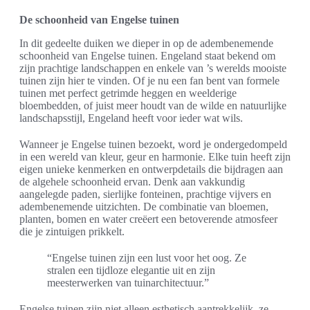
De schoonheid van Engelse tuinen
In dit gedeelte duiken we dieper in op de adembenemende
schoonheid van Engelse tuinen. Engeland staat bekend om
zijn prachtige landschappen en enkele van ’s werelds mooiste
tuinen zijn hier te vinden. Of je nu een fan bent van formele
tuinen met perfect getrimde heggen en weelderige
bloembedden, of juist meer houdt van de wilde en natuurlijke
landschapsstijl, Engeland heeft voor ieder wat wils.
Wanneer je Engelse tuinen bezoekt, word je ondergedompeld
in een wereld van kleur, geur en harmonie. Elke tuin heeft zijn
eigen unieke kenmerken en ontwerpdetails die bijdragen aan
de algehele schoonheid ervan. Denk aan vakkundig
aangelegde paden, sierlijke fonteinen, prachtige vijvers en
adembenemende uitzichten. De combinatie van bloemen,
planten, bomen en water creëert een betoverende atmosfeer
die je zintuigen prikkelt.
“Engelse tuinen zijn een lust voor het oog. Ze
stralen een tijdloze elegantie uit en zijn
meesterwerken van tuinarchitectuur.”
Engelse tuinen zijn niet alleen esthetisch aantrekkelijk, ze