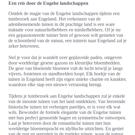
Een reis door de Engelse landschappen
Ontdek de magie van de Engelse landschappen tijdens een
tuinbezoek aan Engeland. Het verkennen van de
adembenemende tuinen in dit prachtige land is een ware
traktatie voor natuurliefhebbers en tuinliefhebbers. Of je nu
een gepassioneerde tuinier bent of gewoon wilt genieten van
de schoonheid van de natuur, een tuinreis naar Engeland zal je
zeker betoveren.
Stel je voor dat je wandelt over geplaveide paden, omgeven
door weelderige groene gazons en kleurrijke bloembedden.
De geur van bloeiende bloemen vult de lucht terwijl je langs
vijvers, fonteinen en standbeelden loopt. Elk hoekje van de
tuinen in Engeland heeft zijn eigen unieke charme en karakter,
waardoor elke stap een nieuwe verrassing brengt.
Tijdens je tuinbezoek aan Engelse landschappen zul je enkele
van de mooiste tuinen van het land ontdekken. Van beroemde
historische tuinen tot verborgen pareltjes, er is voor elk wat
wils. Bewonder de formele elegantie van de Engelse tuinen
met hun perfect gesnoeide hagen en symmetrische ontwerpen.
Laat je betoveren door de romantische tuinen met hun
weelderige bloemenpracht en idyllische uitzichten. En geniet
van de rust en sereniteit in de rustieke tuinen, waar de natuur