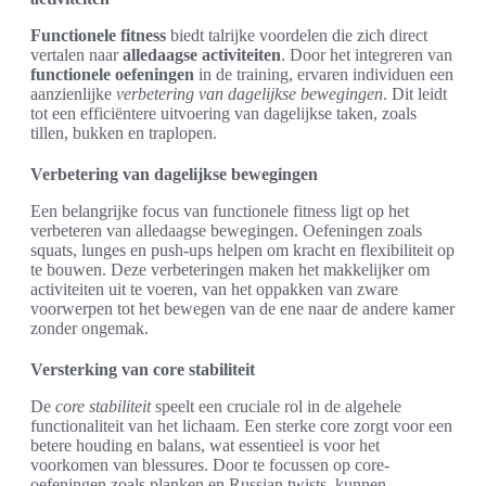
Functionele fitness
biedt talrijke voordelen die zich direct
vertalen naar
alledaagse activiteiten
. Door het integreren van
functionele oefeningen
in de training, ervaren individuen een
aanzienlijke
verbetering van dagelijkse bewegingen
. Dit leidt
tot een efficiëntere uitvoering van dagelijkse taken, zoals
tillen, bukken en traplopen.
Verbetering van dagelijkse bewegingen
Een belangrijke focus van functionele fitness ligt op het
verbeteren van alledaagse bewegingen. Oefeningen zoals
squats, lunges en push-ups helpen om kracht en flexibiliteit op
te bouwen. Deze verbeteringen maken het makkelijker om
activiteiten uit te voeren, van het oppakken van zware
voorwerpen tot het bewegen van de ene naar de andere kamer
zonder ongemak.
Versterking van core stabiliteit
De
core stabiliteit
speelt een cruciale rol in de algehele
functionaliteit van het lichaam. Een sterke core zorgt voor een
betere houding en balans, wat essentieel is voor het
voorkomen van blessures. Door te focussen op core-
oefeningen zoals planken en Russian twists, kunnen