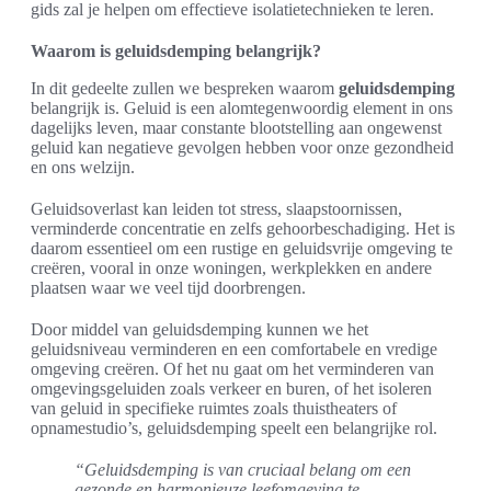
gids zal je helpen om effectieve isolatietechnieken te leren.
Waarom is geluidsdemping belangrijk?
In dit gedeelte zullen we bespreken waarom
geluidsdemping
belangrijk is. Geluid is een alomtegenwoordig element in ons
dagelijks leven, maar constante blootstelling aan ongewenst
geluid kan negatieve gevolgen hebben voor onze gezondheid
en ons welzijn.
Geluidsoverlast kan leiden tot stress, slaapstoornissen,
verminderde concentratie en zelfs gehoorbeschadiging. Het is
daarom essentieel om een rustige en geluidsvrije omgeving te
creëren, vooral in onze woningen, werkplekken en andere
plaatsen waar we veel tijd doorbrengen.
Door middel van geluidsdemping kunnen we het
geluidsniveau verminderen en een comfortabele en vredige
omgeving creëren. Of het nu gaat om het verminderen van
omgevingsgeluiden zoals verkeer en buren, of het isoleren
van geluid in specifieke ruimtes zoals thuistheaters of
opnamestudio’s, geluidsdemping speelt een belangrijke rol.
“Geluidsdemping is van cruciaal belang om een
gezonde en harmonieuze leefomgeving te