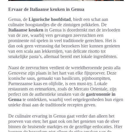
Ervaar de Italiaanse keuken in Genua
Genua, de
Ligurische hoofdstad
, biedt een schat aan
culinaire hoogstandjes die de zintuigen prikkelen. De
Italiaanse keuken
in Genua is doordrenkt met de invloeden
van de zee, waarbij vers gevangen zeevruchten een
prominente rol spelen in veel traditionele gerechten. Het is
dan ook geen verrassing dat bezoekers hier kunnen genieten
van een scala aan lekkernijen, van delicate risotto tot
smakelijke pasta’s, allemaal bereid met lokale ingrediënten.
Naast de zeevruchten verdient de wereldberoemde pesto alla
Genovese zijn plaats in het hart van elke fijnproever. Deze
iconische saus, gemaakt van basilicum, pijnboompitten,
Parmezaanse kaas en olijfolie, is een must-try. Lokale
restaurants en eetmarkten, zoals de Mercato Orientale, zijn
perfect om de authentieke smaken van de
gastronomie in
Genua
te ontdekken, waarbij veel eetgelegenheden hun eigen
unieke draai aan de traditionele recepten geven.
De culinaire ervaring in Genua gaat verder dan alleen het
proeven van eten; het gaat ook om het genieten van de sfeer
binnen de bruisende marktjes en de gezellige eetlocaties. Hier
kunnen de bezoekers niet alleen de rijke smaken van de