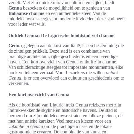
vertelt. Met zijn unieke mix van culturen en stijlen, biedt
Genua
bezoekers de mogelijkheid om te genieten van
Italiaanse charme
en een authentieke sfeer. Van de
middeleeuwse steegjes tot moderne invloeden, deze stad heeft
voor ieder wat wils.
Ontdek Genua: De Ligurische hoofdstad vol charme
Genua
, gelegen aan de kust van Italië, is een bestemming die
de zintuigen prikkelt. Deze stad is een combinatie van
prachtige architectuur, rijke geschiedenis en een levendige
haven. Een kort overzicht van Genua onthult zijn charme.
Van schilderachtige steegjes tot imposante monumenten, elke
hoek vertelt een verhaal. Voor bezoekers die willen
ontdek
Genua
, is er een overvloed aan cultuur en geschiedenis om te
verkennen.
Een kort overzicht van Genua
Als de hoofdstad van Ligurië, trekt Genua reizigers met zijn
indrukwekkende skyline en historische havens. De stad is
beroemd om zijn middeleeuwse straten en talloze pleinen, elk
met hun unieke karakter. Veel mensen kiezen voor een
vakantie in Genua
om de prachtige musea en de lokale
gastronomie te ervaren. De combinatie van kunst en