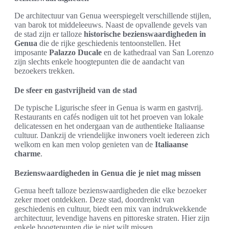
De architectuur van Genua weerspiegelt verschillende stijlen,
van barok tot middeleeuws. Naast de opvallende gevels van
de stad zijn er talloze
historische bezienswaardigheden in
Genua
die de rijke geschiedenis tentoonstellen. Het
imposante
Palazzo Ducale
en de kathedraal van San Lorenzo
zijn slechts enkele hoogtepunten die de aandacht van
bezoekers trekken.
De sfeer en gastvrijheid van de stad
De typische Ligurische sfeer in Genua is warm en gastvrij.
Restaurants en cafés nodigen uit tot het proeven van lokale
delicatessen en het ondergaan van de authentieke Italiaanse
cultuur. Dankzij de vriendelijke inwoners voelt iedereen zich
welkom en kan men volop genieten van de
Italiaanse
charme
.
Bezienswaardigheden in Genua die je niet mag missen
Genua heeft talloze bezienswaardigheden die elke bezoeker
zeker moet ontdekken. Deze stad, doordrenkt van
geschiedenis en cultuur, biedt een mix van indrukwekkende
architectuur, levendige havens en pittoreske straten. Hier zijn
enkele hoogtepunten die je niet wilt missen.