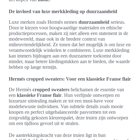
De invloed van luxe merkkleding op duurzaamheid
Luxe merken zoals Hermès nemen
duurzaamheid
serieus.
Door te kiezen voor hoogwaardige materialen en ethische
productieprocessen, maken zij niet alleen een statement in de
modewereld, maar ook in de bredere context van
milieuvriendelijkheid. Ze tonen dat het mogelijk is om luxe en
verantwoordelijk winkelen te combineren. Luxe merkkleding
kan immers bijdragen aan een duurzamere toekomst door
minder, maar betere kledingstukken aan te bieden, die waarde
hebben op lange termijn.
Hermès cropped sweaters: Voor een klassieke Franse flair
De Hermès
cropped sweaters
belichamen de essentie van
een
klassieke Franse flair
. Hun verfijnde ontwerpen en
luxueuze uitstraling maken ze tot een must-have voor
modebewuste individuen. Van subtiele details zoals mooie
knopen en perfect uitgebalanceerde pasvormen tot een
zorgvuldig gekozen kleurenpalet, deze truien zijn ontworpen
om een tijdloos gevoel uit te stralen.
De aantrekkingskracht van deze truien ligt in hun