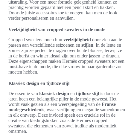
uitstraling. Voor een meer formele gelegenheid kunnen ze
prachtig worden gepaard met een pencil skirt en hakken.
Door de juiste accessoires toe te voegen, kan men de look
verder personaliseren en aanvullen.
Veelzijdigheid van cropped sweaters in de mode
Cropped sweaters tonen hun
veelzijdigheid
door zich aan te
passen aan verschillende seizoenen en
stijlen
. In de lente en
zomer zijn ze perfect te dragen over lichte blouses, terwijl ze
in de herfst en winter ideaal zijn om onder jassen te dragen.
Deze eigenschappen maken Hermès cropped sweaters tot een
must-have in de mode, die elke vrouw in haar garderobe zou
moeten hebben.
Klassiek design en tijdloze stijl
De essentie van
klassiek design
en
tijdloze stijl
is door de
jaren heen een belangrijke pijler in de mode geweest. Het
wordt vaak gezien als een weerspiegeling van de
Franse
modegeschiedenis
, waar verfijning en elegantie samenkomen
in elk ontwerp. Deze invloed speelt een cruciale rol in de
creatie van kledingstukken zoals de Hermès cropped
sweaters, die elementen van zowel traditie als moderniteit
omarmen.