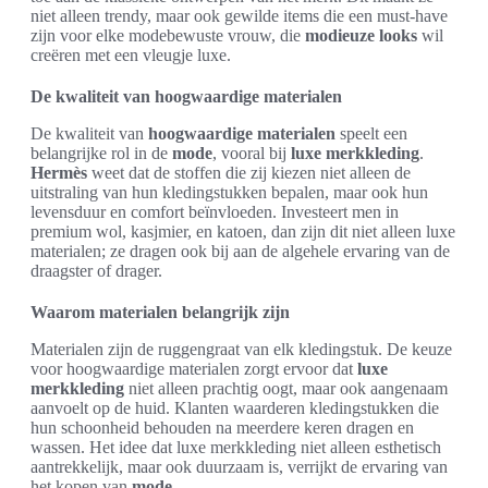
niet alleen trendy, maar ook gewilde items die een must-have
zijn voor elke modebewuste vrouw, die
modieuze looks
wil
creëren met een vleugje luxe.
De kwaliteit van hoogwaardige materialen
De kwaliteit van
hoogwaardige materialen
speelt een
belangrijke rol in de
mode
, vooral bij
luxe merkkleding
.
Hermès
weet dat de stoffen die zij kiezen niet alleen de
uitstraling van hun kledingstukken bepalen, maar ook hun
levensduur en comfort beïnvloeden. Investeert men in
premium wol, kasjmier, en katoen, dan zijn dit niet alleen luxe
materialen; ze dragen ook bij aan de algehele ervaring van de
draagster of drager.
Waarom materialen belangrijk zijn
Materialen zijn de ruggengraat van elk kledingstuk. De keuze
voor hoogwaardige materialen zorgt ervoor dat
luxe
merkkleding
niet alleen prachtig oogt, maar ook aangenaam
aanvoelt op de huid. Klanten waarderen kledingstukken die
hun schoonheid behouden na meerdere keren dragen en
wassen. Het idee dat luxe merkkleding niet alleen esthetisch
aantrekkelijk, maar ook duurzaam is, verrijkt de ervaring van
het kopen van
mode
.