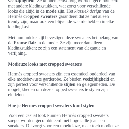
veelzijdigheid
. Ze kunnen eenvoudig worden gecombineerd
met andere kledingstukken, wat zorgt voor verschillende
looks die altijd in de
mode
zijn. Het
klassiek design
van de
Hermès
cropped sweaters
garandeert dat ze niet alleen
trendy zijn, maar ook een blijvende waarde hebben in elke
kledingkast.
Met hun unieke stijl bevestigen deze sweaters het belang van
de
Franse flair
in de mode. Ze zijn meer dan alleen
kledingstukken; ze zijn een statement van elegantie en
verfijning.
Modieuze looks met cropped sweaters
Hermès cropped sweaters zijn een essentieel onderdeel van
elke modebewuste garderobe. Ze bieden
veelzijdigheid
en
zijn perfect voor verschillende
stijlen
en gelegenheden. De
mogelijkheden om deze cropped sweaters te stylen zijn
eindeloos.
Hoe je Hermès cropped sweaters kunt stylen
Voor een casual look kunnen Hermès cropped sweaters
soepel worden gecombineerd met hoge taille jeans en
sneakers. Dit zorgt voor een moeiteloze, maar toch modieuze