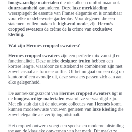
hoogwaardige materialen
die niet alleen comfort maar ook
duurzaamheid
garanderen. Deze
luxe merkkleding
weerspiegelt de essentie van Franse elegantie en is onmisbaar
voor elke modebewuste garderobe. Voor degenen die een
statement willen maken in
high-end mode
, zijn
Hermès
cropped sweaters
de crème de la crème van
exclusieve
kleding
.
Wat zijn Hermès cropped sweaters?
Hermès cropped sweaters
zijn een perfecte mix van stijl en
functionaliteit. Deze unieke
designer truien
hebben een
kortere lengte, waardoor ze uitstekend te combineren zijn met
zowel casual als formele outfits. Of het nu gaat om een dag op
kantoor of een avondje uit, deze sweaters passen zich aan aan
elke gelegenheid.
De aantrekkingskracht van
Hermès cropped sweaters
ligt in
de
hoogwaardige materialen
waaruit ze vervaardigd zijn.
Met elk stuk dat uit de nieuwste collecties van
Hermès
komt,
kunnen modebewuste vrouwen genieten van
luxe kleding
die
zowel elegantie als verfijning uitstraalt.
Het cropped ontwerp voegt een speelse en moderne uitstraling
toe aan de klassieke ontwerpen van het merk. Dit maakt ze