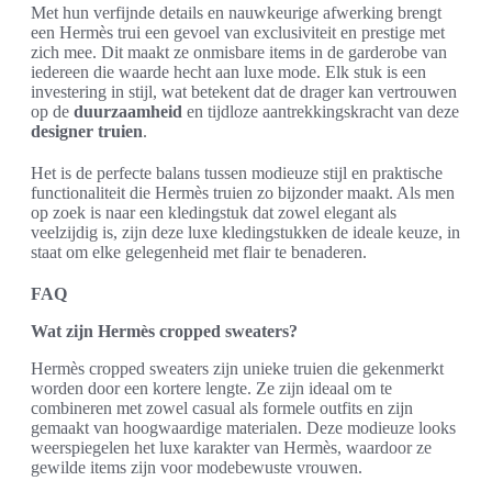
Met hun verfijnde details en nauwkeurige afwerking brengt
een Hermès trui een gevoel van exclusiviteit en prestige met
zich mee. Dit maakt ze onmisbare items in de garderobe van
iedereen die waarde hecht aan luxe mode. Elk stuk is een
investering in stijl, wat betekent dat de drager kan vertrouwen
op de
duurzaamheid
en tijdloze aantrekkingskracht van deze
designer truien
.
Het is de perfecte balans tussen modieuze stijl en praktische
functionaliteit die Hermès truien zo bijzonder maakt. Als men
op zoek is naar een kledingstuk dat zowel elegant als
veelzijdig is, zijn deze luxe kledingstukken de ideale keuze, in
staat om elke gelegenheid met flair te benaderen.
FAQ
Wat zijn Hermès cropped sweaters?
Hermès cropped sweaters zijn unieke truien die gekenmerkt
worden door een kortere lengte. Ze zijn ideaal om te
combineren met zowel casual als formele outfits en zijn
gemaakt van hoogwaardige materialen. Deze modieuze looks
weerspiegelen het luxe karakter van Hermès, waardoor ze
gewilde items zijn voor modebewuste vrouwen.