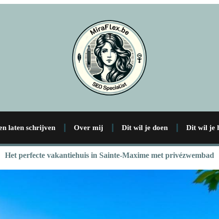
en laten schrijven
Over mij
Dit wil je doen
Dit wil je
Het perfecte vakantiehuis in Sainte-Maxime met privézwembad