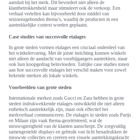
aansluit bij het merk. Dit bevordert niet alleen de
klantbetrokkenheid maar stimuleert ook de verkoop. Een
verhaal vertellen kan bijvoorbeeld door middel van
seizoensgebonden thema’s, waarbij de producten in een
aantrekkelijke context worden geplaatst.
Case studies van succesvolle etalages
In grote steden vormen etalages een cruciaal onderdeel van
het winkelervaring. Met de juiste inrichting kunnen winkels
niet alleen de aandacht van voorbijgangers aantrekken, maar
ook hun koopgedrag beïnvloeden. Talrijke case studies tonen
aan hoe succesvolle etalages het verschil maken voor zowel
bekende merken als lokale winkels.
Voorbeelden van grote steden
Internationale merken zoals Gucci en Zara hebben in grote
steden indrukwekkende etalages ontwikkeld die niet alleen
esthetisch aantrekkelijk zijn, maar ook effectief het
merkverhaal communiceren. De etalages in steden zoals Parijs
en Milaan zijn vaak thema-georiënteerd, wat de
nieuwsgierigheid van de klanten aanscherpt. De zorgvuldig
samengestelde displays en gebruik van licht benadrukken de
nieuwste collecties en creëren een visuele aantrekkingskracht