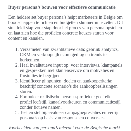
Buyer persona’s bouwen voor effectieve communicatie
Een heldere set buyer persona’s helpt marketeers in België om
boodschappen te richten en budgetten slimmer in te zetten. Dit
stuk leidt stap voor stap door het proces van persona opstellen
en laat zien hoe die profielen concrete keuzes sturen voor
content en kanalen.
Verzamelen van kwantitatieve data: gebruik analytics,
CRM en verkoopcijfers om gedrag en trends te
herkennen.
Haal kwalitatieve input op: voer interviews, klantpanels
en gesprekken met klantenservice om motivaties en
frustraties te begrijpen.
Identificeer pijnpunten, doelen en aankoopcriteria:
beschrijf concrete scenario’s die aankoopbeslissingen
sturen.
Formuleer realistische persona-profielen: geef elk
profiel leefstijl, kanaalvoorkeuren en communicatiestijl
zonder fictieve namen.
Test en stel bij: evalueer campagneprestaties en verfijn
persona’s op basis van response en conversies.
Voorbeelden van persona’s relevant voor de Belgische markt