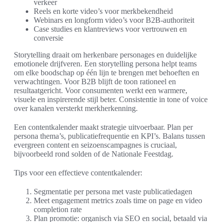
verkeer
Reels en korte video’s voor merkbekendheid
Webinars en longform video’s voor B2B-authoriteit
Case studies en klantreviews voor vertrouwen en
conversie
Storytelling draait om herkenbare personages en duidelijke
emotionele drijfveren. Een storytelling persona helpt teams
om elke boodschap op één lijn te brengen met behoeften en
verwachtingen. Voor B2B blijft de toon rationeel en
resultaatgericht. Voor consumenten werkt een warmere,
visuele en inspirerende stijl beter. Consistentie in tone of voice
over kanalen versterkt merkherkenning.
Een contentkalender maakt strategie uitvoerbaar. Plan per
persona thema’s, publicatiefrequentie en KPI’s. Balans tussen
evergreen content en seizoenscampagnes is cruciaal,
bijvoorbeeld rond solden of de Nationale Feestdag.
Tips voor een effectieve contentkalender:
Segmentatie per persona met vaste publicatiedagen
Meet engagement metrics zoals time on page en video
completion rate
Plan promotie: organisch via SEO en social, betaald via