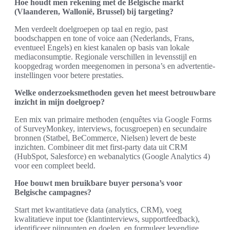
Hoe houdt men rekening met de Belgische markt
(Vlaanderen, Wallonië, Brussel) bij targeting?
Men verdeelt doelgroepen op taal en regio, past
boodschappen en tone of voice aan (Nederlands, Frans,
eventueel Engels) en kiest kanalen op basis van lokale
mediaconsumptie. Regionale verschillen in levensstijl en
koopgedrag worden meegenomen in persona’s en advertentie-
instellingen voor betere prestaties.
Welke onderzoeksmethoden geven het meest betrouwbare
inzicht in mijn doelgroep?
Een mix van primaire methoden (enquêtes via Google Forms
of SurveyMonkey, interviews, focusgroepen) en secundaire
bronnen (Statbel, BeCommerce, Nielsen) levert de beste
inzichten. Combineer dit met first-party data uit CRM
(HubSpot, Salesforce) en webanalytics (Google Analytics 4)
voor een compleet beeld.
Hoe bouwt men bruikbare buyer persona’s voor
Belgische campagnes?
Start met kwantitatieve data (analytics, CRM), voeg
kwalitatieve input toe (klantinterviews, supportfeedback),
identificeer pijnpunten en doelen, en formuleer levendige