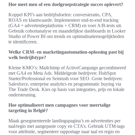
Hoe meet men of een doelgroepstrategie succes oplevert?
Koppel KPI’s aan bedrijfsdoelen: conversieratio, CPA,
ROAS en klantwaarde. Implementeer end-to-end tracking
(GA4 + advertentieplatforms + CRM) en voer A/B-tests uit.
Gebruik cohortanalyse en maandelijkse dashboards in Looker
Studio of Power BI om trends en optimalisatiemogelijkheden
te identificeren.
Welke CRM- en marketingautomation-oplossing past bij
welk bedrijfstype?
Kleine KMO’s: Mailchimp of ActiveCampaign gecombineerd
met GA4 en Meta Ads. Middelgrote bedrijven: HubSpot
Starter/Professional en Semrush voor SEO. Grote bedrijven:
Salesforce, enterprise analytics en programmatic buying via
The Trade Desk. Kies op basis van integraties, prijs en lokale
ondersteuning.
Hoe optimaliseert men campagnes voor meertalige
targeting in België?
Maak gesegmenteerde landingspagina’s en advertenties per
taal/regio met aangepaste copy en CTA’s. Gebruik UTM-tags
voor attributie, segmenteer rapportage naar taal en regio en