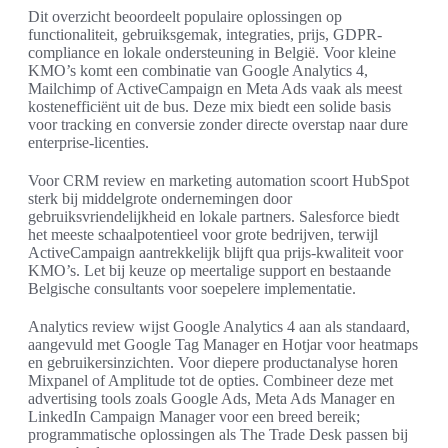
Dit overzicht beoordeelt populaire oplossingen op
functionaliteit, gebruiksgemak, integraties, prijs, GDPR-
compliance en lokale ondersteuning in België. Voor kleine
KMO’s komt een combinatie van Google Analytics 4,
Mailchimp of ActiveCampaign en Meta Ads vaak als meest
kostenefficiënt uit de bus. Deze mix biedt een solide basis
voor tracking en conversie zonder directe overstap naar dure
enterprise-licenties.
Voor CRM review en marketing automation scoort HubSpot
sterk bij middelgrote ondernemingen door
gebruiksvriendelijkheid en lokale partners. Salesforce biedt
het meeste schaalpotentieel voor grote bedrijven, terwijl
ActiveCampaign aantrekkelijk blijft qua prijs-kwaliteit voor
KMO’s. Let bij keuze op meertalige support en bestaande
Belgische consultants voor soepelere implementatie.
Analytics review wijst Google Analytics 4 aan als standaard,
aangevuld met Google Tag Manager en Hotjar voor heatmaps
en gebruikersinzichten. Voor diepere productanalyse horen
Mixpanel of Amplitude tot de opties. Combineer deze met
advertising tools zoals Google Ads, Meta Ads Manager en
LinkedIn Campaign Manager voor een breed bereik;
programmatische oplossingen als The Trade Desk passen bij