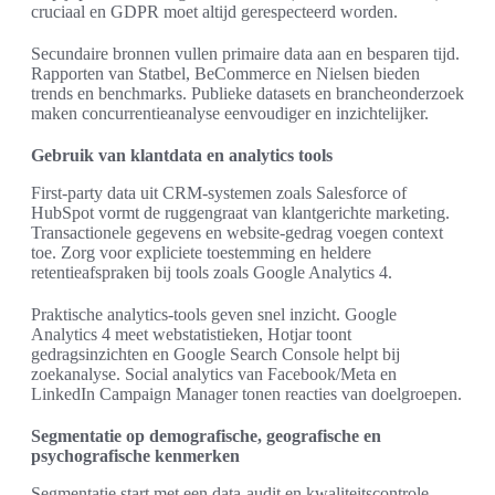
cruciaal en GDPR moet altijd gerespecteerd worden.
Secundaire bronnen vullen primaire data aan en besparen tijd.
Rapporten van Statbel, BeCommerce en Nielsen bieden
trends en benchmarks. Publieke datasets en brancheonderzoek
maken concurrentieanalyse eenvoudiger en inzichtelijker.
Gebruik van klantdata en analytics tools
First-party data uit CRM-systemen zoals Salesforce of
HubSpot vormt de ruggengraat van klantgerichte marketing.
Transactionele gegevens en website-gedrag voegen context
toe. Zorg voor expliciete toestemming en heldere
retentieafspraken bij tools zoals Google Analytics 4.
Praktische analytics-tools geven snel inzicht. Google
Analytics 4 meet webstatistieken, Hotjar toont
gedragsinzichten en Google Search Console helpt bij
zoekanalyse. Social analytics van Facebook/Meta en
LinkedIn Campaign Manager tonen reacties van doelgroepen.
Segmentatie op demografische, geografische en
psychografische kenmerken
Segmentatie start met een data-audit en kwaliteitscontrole.