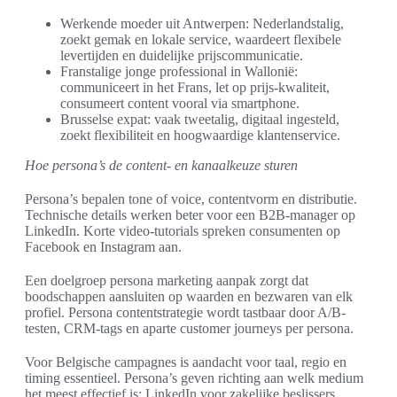
Werkende moeder uit Antwerpen: Nederlandstalig,
zoekt gemak en lokale service, waardeert flexibele
levertijden en duidelijke prijscommunicatie.
Franstalige jonge professional in Wallonië:
communiceert in het Frans, let op prijs-kwaliteit,
consumeert content vooral via smartphone.
Brusselse expat: vaak tweetalig, digitaal ingesteld,
zoekt flexibiliteit en hoogwaardige klantenservice.
Hoe persona’s de content- en kanaalkeuze sturen
Persona’s bepalen tone of voice, contentvorm en distributie.
Technische details werken beter voor een B2B-manager op
LinkedIn. Korte video-tutorials spreken consumenten op
Facebook en Instagram aan.
Een doelgroep persona marketing aanpak zorgt dat
boodschappen aansluiten op waarden en bezwaren van elk
profiel. Persona contentstrategie wordt tastbaar door A/B-
testen, CRM-tags en aparte customer journeys per persona.
Voor Belgische campagnes is aandacht voor taal, regio en
timing essentieel. Persona’s geven richting aan welk medium
het meest effectief is: LinkedIn voor zakelijke beslissers,