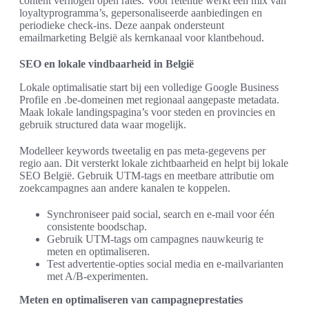
content verhogen open rates. Voor retentie werkt een mix van
loyaltyprogramma’s, gepersonaliseerde aanbiedingen en
periodieke check-ins. Deze aanpak ondersteunt
emailmarketing België als kernkanaal voor klantbehoud.
SEO en lokale vindbaarheid in België
Lokale optimalisatie start bij een volledige Google Business
Profile en .be-domeinen met regionaal aangepaste metadata.
Maak lokale landingspagina’s voor steden en provincies en
gebruik structured data waar mogelijk.
Modelleer keywords tweetalig en pas meta-gegevens per
regio aan. Dit versterkt lokale zichtbaarheid en helpt bij lokale
SEO België. Gebruik UTM-tags en meetbare attributie om
zoekcampagnes aan andere kanalen te koppelen.
Synchroniseer paid social, search en e-mail voor één
consistente boodschap.
Gebruik UTM-tags om campagnes nauwkeurig te
meten en optimaliseren.
Test advertentie-opties social media en e-mailvarianten
met A/B-experimenten.
Meten en optimaliseren van campagneprestaties