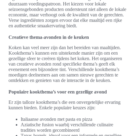
duurzaam voedingspatroon. Het kiezen voor lokale
seizoensgebonden producten ondersteunt niet alleen de lokale
economie, maar verhoogt ook de kwaliteit van de gerechten.
Verse ingrediënten zorgen ervoor dat elke maaltijd een rijke
en authentieke smaakervaring biedt.
Creatieve thema-avonden in de keuken
Koken kan veel meer zijn dan het bereiden van maaltijden.
Kookthema’s kunnen een uitstekende manier zijn om een
gezellige sfeer te creëren tijdens het koken. Het organiseren
van creatieve avonden rond specifieke thema’s geeft elk
evenement een bijzondere tint. Verschillende kookthema’s
moedigen deelnemers aan om samen nieuwe gerechten te
ontdekken en genieten van de interactie in de keuken.
Populaire kookthema’s voor een gezellige avond
Er zijn talloze kookthema’s die een onvergetelijke ervaring
kunnen bieden. Enkele populaire keuzes zijn:
Italiaanse avonden met pasta en pizza
Aziatische fusion waarbij verschillende culinaire
tradities worden gecombineerd
Tapas-borrels, ideaal voor een informele en gezellige