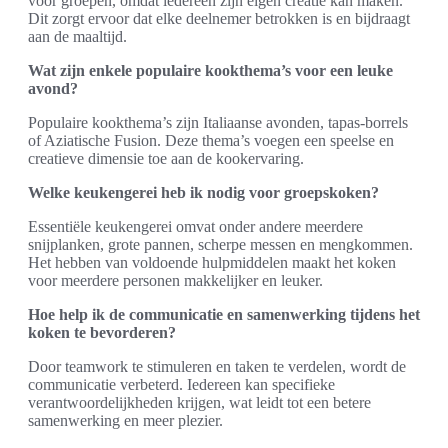
voor groepen, omdat iedereen zijn eigen creatie kan maken.
Dit zorgt ervoor dat elke deelnemer betrokken is en bijdraagt
aan de maaltijd.
Wat zijn enkele populaire kookthema’s voor een leuke
avond?
Populaire kookthema’s zijn Italiaanse avonden, tapas-borrels
of Aziatische Fusion. Deze thema’s voegen een speelse en
creatieve dimensie toe aan de kookervaring.
Welke keukengerei heb ik nodig voor groepskoken?
Essentiële keukengerei omvat onder andere meerdere
snijplanken, grote pannen, scherpe messen en mengkommen.
Het hebben van voldoende hulpmiddelen maakt het koken
voor meerdere personen makkelijker en leuker.
Hoe help ik de communicatie en samenwerking tijdens het
koken te bevorderen?
Door teamwork te stimuleren en taken te verdelen, wordt de
communicatie verbeterd. Iedereen kan specifieke
verantwoordelijkheden krijgen, wat leidt tot een betere
samenwerking en meer plezier.