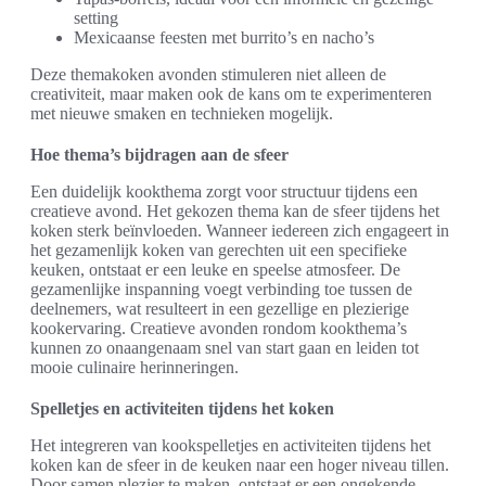
setting
Mexicaanse feesten met burrito’s en nacho’s
Deze themakoken avonden stimuleren niet alleen de
creativiteit, maar maken ook de kans om te experimenteren
met nieuwe smaken en technieken mogelijk.
Hoe thema’s bijdragen aan de sfeer
Een duidelijk kookthema zorgt voor structuur tijdens een
creatieve avond. Het gekozen thema kan de sfeer tijdens het
koken sterk beïnvloeden. Wanneer iedereen zich engageert in
het gezamenlijk koken van gerechten uit een specifieke
keuken, ontstaat er een leuke en speelse atmosfeer. De
gezamenlijke inspanning voegt verbinding toe tussen de
deelnemers, wat resulteert in een gezellige en plezierige
kookervaring. Creatieve avonden rondom kookthema’s
kunnen zo onaangenaam snel van start gaan en leiden tot
mooie culinaire herinneringen.
Spelletjes en activiteiten tijdens het koken
Het integreren van kookspelletjes en activiteiten tijdens het
koken kan de sfeer in de keuken naar een hoger niveau tillen.
Door samen plezier te maken, ontstaat er een ongekende