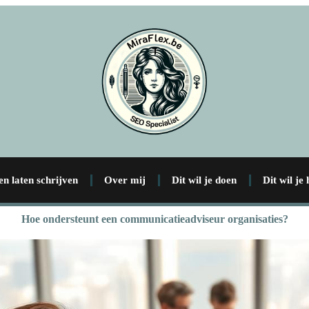
en laten schrijven
Over mij
Dit wil je doen
Dit wil je
Hoe ondersteunt een communicatieadviseur organisaties?