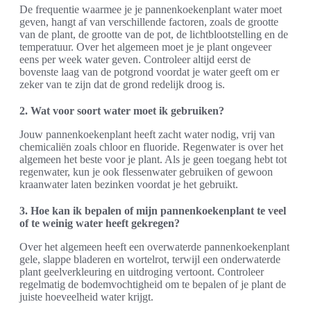
De frequentie waarmee je je pannenkoekenplant water moet
geven, hangt af van verschillende factoren, zoals de grootte
van de plant, de grootte van de pot, de lichtblootstelling en de
temperatuur. Over het algemeen moet je je plant ongeveer
eens per week water geven. Controleer altijd eerst de
bovenste laag van de potgrond voordat je water geeft om er
zeker van te zijn dat de grond redelijk droog is.
2. Wat voor soort water moet ik gebruiken?
Jouw pannenkoekenplant heeft zacht water nodig, vrij van
chemicaliën zoals chloor en fluoride. Regenwater is over het
algemeen het beste voor je plant. Als je geen toegang hebt tot
regenwater, kun je ook flessenwater gebruiken of gewoon
kraanwater laten bezinken voordat je het gebruikt.
3. Hoe kan ik bepalen of mijn pannenkoekenplant te veel
of te weinig water heeft gekregen?
Over het algemeen heeft een overwaterde pannenkoekenplant
gele, slappe bladeren en wortelrot, terwijl een onderwaterde
plant geelverkleuring en uitdroging vertoont. Controleer
regelmatig de bodemvochtigheid om te bepalen of je plant de
juiste hoeveelheid water krijgt.