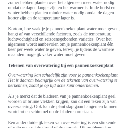
zomer hebben planten over het algemeen meer water nodig
omdat de dagen langer zijn en het warmer is. In de herfst en
winter hebben planten minder water nodig omdat de dagen
korter zijn en de temperatuur lager is.
Kortom, hoe vaak je je pannenkoekenplant water moet geven,
hangt af van verschillende factoren, zoals de temperatuur,
luchtvochtigheid en seizoensgebonden variaties. Over het
algemeen wordt aanbevolen om je pannenkoekenplant één
keer per week water te geven, terwijl je tijdens de warmere
maanden mogelijk vaker water moet geven.
Tekenen van overwatering bij een pannenkoekenplant
Overwatering kan schadelijk zijn voor je pannenkoekenplant.
Het is daarom belangrijk om de tekenen van overwatering te
herkennen, zodat je op tijd actie kunt ondernemen.
Als je merkt dat de bladeren van je pannenkoekenplant geel
worden of bruine vlekken krijgen, kan dit een teken zijn van
overwatering. Ook kan de plant slap gaan hangen en kunnen
wortelrot en schimmel op de bladeren ontstaan.
Een ander duidelijk teken van overwatering is een stinkende
of rotte geur uit de grond of de wortels. Dit probleem kan