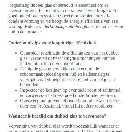
Regelmatig dubbel glas onderhoud is essentieel om de
levensduur en effectiviteit van de ramen te waarborgen. Een
goed onderhouden systeem voorkomt problemen zoals
condensvorming en verhoogt de energie-efficiëntie van een
woning. Enkele
onderhoudstips dubbel glas
zijn cruciaal voor
optimale prestaties.
Onderhoudstips voor langdurige effectiviteit
Controleer regelmatig de afdichtingen van het dubbel
glas. Versleten of beschadigde afdichtingen kunnen
leiden tot lucht- en vochtinfiltratie.
Reinig de glasoppervlakken met een milde
schoonmaakoplossing om vuil en kalkaanslag te
verwijderen. Dit helpt de effectiviteit van het glas te
behouden.
Inspecteer de kozijnen op eventuele roest of schimmel,
en zorg ervoor dat deze goed onderhouden worden.
Overweeg om preventief onderhoud uit te laten voeren
door een professional, vooral bij oudere woningen.
Wanneer is het tijd om dubbel glas te vervangen?
Vervanging van dubbel glas wordt noodzakelijk wanneer er
significante schade of verslechtering is. Dit kan zowel visueel