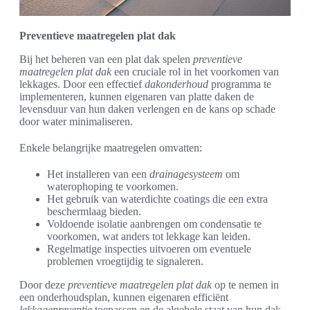
Preventieve maatregelen plat dak
Bij het beheren van een plat dak spelen
preventieve
maatregelen plat dak
een cruciale rol in het voorkomen van
lekkages. Door een effectief
dakonderhoud
programma te
implementeren, kunnen eigenaren van platte daken de
levensduur van hun daken verlengen en de kans op schade
door water minimaliseren.
Enkele belangrijke maatregelen omvatten:
Het installeren van een
drainagesysteem
om
waterophoping te voorkomen.
Het gebruik van waterdichte coatings die een extra
beschermlaag bieden.
Voldoende isolatie aanbrengen om condensatie te
voorkomen, wat anders tot lekkage kan leiden.
Regelmatige inspecties uitvoeren om eventuele
problemen vroegtijdig te signaleren.
Door deze
preventieve maatregelen plat dak
op te nemen in
een onderhoudsplan, kunnen eigenaren efficiënt
lekkagepreventie
toepassen en de algehele staat van hun dak