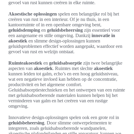
gevoel van rust kunnen creëren in elke ruimte.
Akoestische oplossingen
spelen een belangrijke rol bij het
creëren van rust in een interieur. Of je nu thuis, in een
kantoorruimte of in een openbare omgeving bent,
geluidsdemping
en
geluidsbeheersing
zijn essentieel voor
een aangename en stille omgeving. Dankzij
innovatie in
akoestiek
en slimme design-oplossingen kunnen
geluidsproblemen effectief worden aangepakt, waardoor een
gevoel van rust en welzijn ontstaat.
Ruimteakoestiek
en
geluidsabsorptie
zijn twee belangrijke
aspecten van
akoestiek
. Ruimtes met slechte
akoestiek
kunnen leiden tot galm, echo’s en een hoog geluidsniveau,
wat een negatieve invloed kan hebben op de concentratie,
productiviteit en het algemene comfort.
Geluidsabsorptiestechnieken en het ontwerpen van een ruimte
met geluidsabsorberende materialen kunnen helpen bij het
verminderen van galm en het creëren van een rustige
omgeving.
Innovatieve design-oplossingen spelen ook een grote rol in
geluidsbeheersing
. Door slimme ontwerpelementen te
integreren, zoals geluidsabsorberende wandpanelen,
akoestische plafondeilanden en stille apparatuur, kunnen we