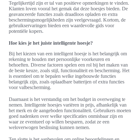
Tegelijkertijd zijn er tal van positieve opmerkingen te vinden.
Klanten loven vooral het gemak dat deze hoesjes bieden. De
geavanceerde functies zoals draadloos opladen en extra
beschermingsmogelijkheden zijn veelgevraagd. Kortom, de
gebruikservaringen bieden een waardevolle gids voor
potentiële kopers.
Hoe kies je het juiste intelligente hoesje?
Bij het kiezen van een intelligent hoesje is het belangrijk om
rekening te houden met persoonlijke voorkeuren en
behoeften. Diverse factoren spelen een rol bij het maken van
de beste keuze, zoals stijl, functionaliteit en bescherming. Het
is essentieel om te bepalen welke ingebouwde functies
belangrijk zijn, zoals oplaadbare batterijen of extra functies
voor valbescherming.
Daarnaast is het verstandig om het budget in overweging te
nemen. Intelligente hoesjes variëren in prijs, afhankelijk van
het merk en de aangeboden functionaliteit. Gebruikers moeten
goed nadenken over welke specificaties onmisbaar zijn en
waar ze eventueel op willen besparen, zodat ze een
weloverwogen beslissing kunnen nemen.
Ten slotte is het aanbevolen om online beoordelingen en