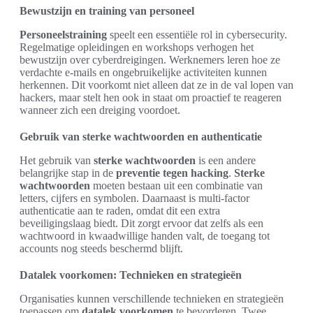
Bewustzijn en training van personeel
Personeelstraining
speelt een essentiële rol in cybersecurity.
Regelmatige opleidingen en workshops verhogen het
bewustzijn over cyberdreigingen. Werknemers leren hoe ze
verdachte e-mails en ongebruikelijke activiteiten kunnen
herkennen. Dit voorkomt niet alleen dat ze in de val lopen van
hackers, maar stelt hen ook in staat om proactief te reageren
wanneer zich een dreiging voordoet.
Gebruik van sterke wachtwoorden en authenticatie
Het gebruik van
sterke wachtwoorden
is een andere
belangrijke stap in de
preventie tegen hacking
.
Sterke
wachtwoorden
moeten bestaan uit een combinatie van
letters, cijfers en symbolen. Daarnaast is multi-factor
authenticatie aan te raden, omdat dit een extra
beveiligingslaag biedt. Dit zorgt ervoor dat zelfs als een
wachtwoord in kwaadwillige handen valt, de toegang tot
accounts nog steeds beschermd blijft.
Datalek voorkomen: Technieken en strategieën
Organisaties kunnen verschillende technieken en strategieën
toepassen om
datalek voorkomen
te bevorderen. Twee