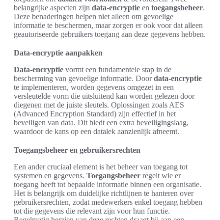
belangrijke aspecten zijn
data-encryptie
en
toegangsbeheer
.
Deze benaderingen helpen niet alleen om gevoelige
informatie te beschermen, maar zorgen er ook voor dat alleen
geautoriseerde gebruikers toegang aan deze gegevens hebben.
Data-encryptie aanpakken
Data-encryptie
vormt een fundamentele stap in de
bescherming van gevoelige informatie. Door
data-encryptie
te implementeren, worden gegevens omgezet in een
versleutelde vorm die uitsluitend kan worden gelezen door
diegenen met de juiste sleutels. Oplossingen zoals AES
(Advanced Encryption Standard) zijn effectief in het
beveiligen van data. Dit biedt een extra beveiligingslaag,
waardoor de kans op een datalek aanzienlijk afneemt.
Toegangsbeheer en gebruikersrechten
Een ander cruciaal element is het beheer van toegang tot
systemen en gegevens.
Toegangsbeheer
regelt wie er
toegang heeft tot bepaalde informatie binnen een organisatie.
Het is belangrijk om duidelijke richtlijnen te hanteren over
gebruikersrechten, zodat medewerkers enkel toegang hebben
tot die gegevens die relevant zijn voor hun functie.
Regelmatig herzien van deze rechten draagt bij aan een