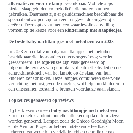
alternatieven voor de lamp
beschikbaar. Mobiele apps
bieden slaapgeluiden en melodieën die ouders kunnen
gebruiken. Daarnaast zijn er geluidsmachines beschikbaar die
speciaal ontworpen zijn om een rustgevende omgeving te
creëren. Deze opties kunnen een waardevolle aanvulling
vormen op de keuze voor een
kinderlamp met slaapliedjes
.
De beste baby nachtlampjes met melodieën van 2023
In 2023 zijn er tal van baby nachtlampjes met melodieën
beschikbaar die door ouders en verzorgers hoog worden
gewaardeerd. De
topkeuzes
zijn vaak gebaseerd op
uitgebreide reviews van gebruikers, die de effectiviteit en de
aantrekkingskracht van het lampje op de slaap van hun
kinderen benadrukken. Deze lampjes combineren sfeervolle
verlichting met rustgevende muziek, wat helpt om kinderen in
een ontspannen toestand te brengen voordat ze gaan slapen.
Topkeuzes gebaseerd op reviews
Bij het kiezen van een
baby nachtlampje met melodieën
zijn er enkele standout modellen die keer op keer in reviews
worden genoemd. Lampen zoals de Chicco Goodnight Moon
en de Aennon Projector hebben uitstekende feedback
gekregen vanwege hun veelzijdigheid en gebruiksgemak.