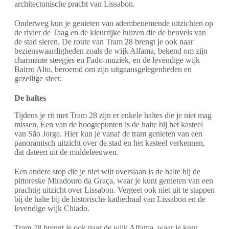
architectonische pracht van Lissabon.
Onderweg kun je genieten van adembenemende uitzichten op
de rivier de Taag en de kleurrijke huizen die de heuvels van
de stad sieren. De route van Tram 28 brengt je ook naar
bezienswaardigheden zoals de wijk Alfama, bekend om zijn
charmante steegjes en Fado-muziek, en de levendige wijk
Bairro Alto, beroemd om zijn uitgaansgelegenheden en
gezellige sfeer.
De haltes
Tijdens je rit met Tram 28 zijn er enkele haltes die je niet mag
missen. Een van de hoogtepunten is de halte bij het kasteel
van São Jorge. Hier kun je vanaf de tram genieten van een
panoramisch uitzicht over de stad en het kasteel verkennen,
dat dateert uit de middeleeuwen.
Een andere stop die je niet wilt overslaan is de halte bij de
pittoreske Miradouro da Graça, waar je kunt genieten van een
prachtig uitzicht over Lissabon. Vergeet ook niet uit te stappen
bij de halte bij de historische kathedraal van Lissabon en de
levendige wijk Chiado.
Tram 28 brengt je ook naar de wijk Alfama, waar je kunt