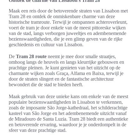
Ontdek de charme van Lissabon’s Tram 28
Maak een reis door de betoverende straten van Lissabon met
Tram 28 en ontdek de onmiskenbare charme van deze
historische tramroute. Terwijl je ontspannen achteroverleunt,
voert de tram je door enkele van de meest pittoreske wijken
van de stad, langs verborgen juweeltjes en adembenemende
bezienswaardigheden, die je een glimp geven van de rijke
geschiedenis en cultuur van Lissabon.
De
Tram 28 route
neemt je mee door smalle straatjes,
omhoog langs de heuvels en langs kleurrijke gebouwen en
prachtige pleinen. Je kunt genieten van het uitzicht op de
charmante wijken zoals Graça, Alfama en Baixa, terwijl je
door de straten slingert en de fantastische architectuur
bewondert die de stad te bieden heeft.
Maak gebruik van deze unieke kans om enkele van de meest
populaire bezienswaardigheden in Lissabon te verkennen,
zoals de imposante São Jorge-kathedraal, het schilderachtige
kasteel van São Jorge en het adembenemende uitzicht vanaf
de Miradouro de Santa Luzia. Tram 28 biedt een authentieke
en betoverende ervaring, waardoor je je onderdompelt in de
sfeer van deze prachtige stad.