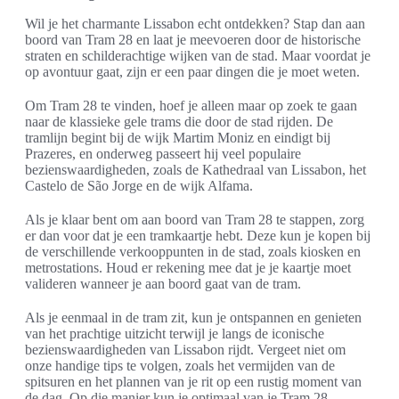
Wil je het charmante Lissabon echt ontdekken? Stap dan aan
boord van Tram 28 en laat je meevoeren door de historische
straten en schilderachtige wijken van de stad. Maar voordat je
op avontuur gaat, zijn er een paar dingen die je moet weten.
Om Tram 28 te vinden, hoef je alleen maar op zoek te gaan
naar de klassieke gele trams die door de stad rijden. De
tramlijn begint bij de wijk Martim Moniz en eindigt bij
Prazeres, en onderweg passeert hij veel populaire
bezienswaardigheden, zoals de Kathedraal van Lissabon, het
Castelo de São Jorge en de wijk Alfama.
Als je klaar bent om aan boord van Tram 28 te stappen, zorg
er dan voor dat je een tramkaartje hebt. Deze kun je kopen bij
de verschillende verkooppunten in de stad, zoals kiosken en
metrostations. Houd er rekening mee dat je je kaartje moet
valideren wanneer je aan boord gaat van de tram.
Als je eenmaal in de tram zit, kun je ontspannen en genieten
van het prachtige uitzicht terwijl je langs de iconische
bezienswaardigheden van Lissabon rijdt. Vergeet niet om
onze handige tips te volgen, zoals het vermijden van de
spitsuren en het plannen van je rit op een rustig moment van
de dag. Op die manier kun je optimaal van je Tram 28