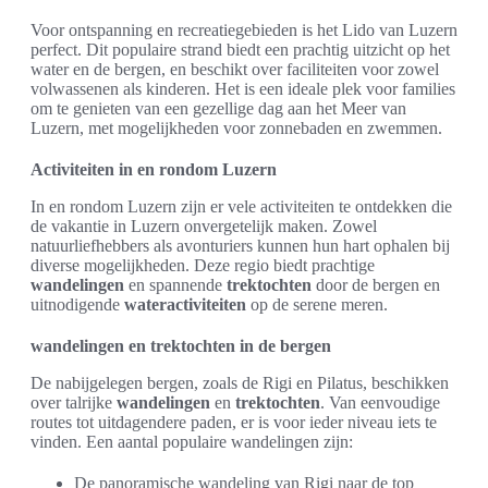
Voor ontspanning en recreatiegebieden is het Lido van Luzern
perfect. Dit populaire strand biedt een prachtig uitzicht op het
water en de bergen, en beschikt over faciliteiten voor zowel
volwassenen als kinderen. Het is een ideale plek voor families
om te genieten van een gezellige dag aan het Meer van
Luzern, met mogelijkheden voor zonnebaden en zwemmen.
Activiteiten in en rondom Luzern
In en rondom Luzern zijn er vele activiteiten te ontdekken die
de vakantie in Luzern onvergetelijk maken. Zowel
natuurliefhebbers als avonturiers kunnen hun hart ophalen bij
diverse mogelijkheden. Deze regio biedt prachtige
wandelingen
en spannende
trektochten
door de bergen en
uitnodigende
wateractiviteiten
op de serene meren.
wandelingen en trektochten in de bergen
De nabijgelegen bergen, zoals de Rigi en Pilatus, beschikken
over talrijke
wandelingen
en
trektochten
. Van eenvoudige
routes tot uitdagendere paden, er is voor ieder niveau iets te
vinden. Een aantal populaire wandelingen zijn:
De panoramische wandeling van Rigi naar de top