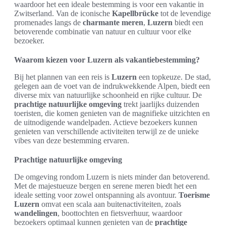
waardoor het een ideale bestemming is voor een vakantie in
Zwitserland. Van de iconische
Kapellbrücke
tot de levendige
promenades langs de
charmante meren
,
Luzern
biedt een
betoverende combinatie van natuur en cultuur voor elke
bezoeker.
Waarom kiezen voor Luzern als vakantiebestemming?
Bij het plannen van een reis is
Luzern
een topkeuze. De stad,
gelegen aan de voet van de indrukwekkende Alpen, biedt een
diverse mix van natuurlijke schoonheid en rijke cultuur. De
prachtige natuurlijke omgeving
trekt jaarlijks duizenden
toeristen, die komen genieten van de magnifieke uitzichten en
de uitnodigende wandelpaden. Actieve bezoekers kunnen
genieten van verschillende activiteiten terwijl ze de unieke
vibes van deze bestemming ervaren.
Prachtige natuurlijke omgeving
De omgeving rondom Luzern is niets minder dan betoverend.
Met de majestueuze bergen en serene meren biedt het een
ideale setting voor zowel ontspanning als avontuur.
Toerisme
Luzern
omvat een scala aan buitenactiviteiten, zoals
wandelingen
, boottochten en fietsverhuur, waardoor
bezoekers optimaal kunnen genieten van de
prachtige