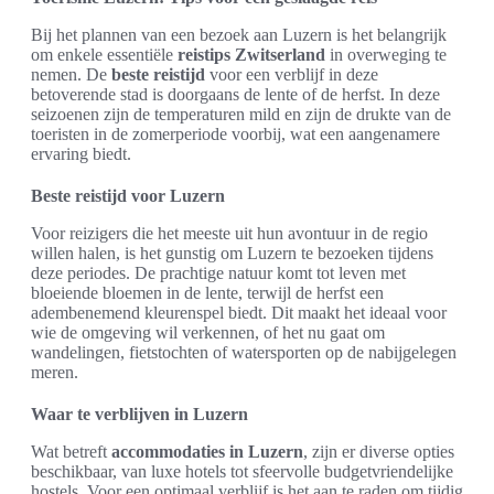
Bij het plannen van een bezoek aan Luzern is het belangrijk
om enkele essentiële
reistips Zwitserland
in overweging te
nemen. De
beste reistijd
voor een verblijf in deze
betoverende stad is doorgaans de lente of de herfst. In deze
seizoenen zijn de temperaturen mild en zijn de drukte van de
toeristen in de zomerperiode voorbij, wat een aangenamere
ervaring biedt.
Beste reistijd voor Luzern
Voor reizigers die het meeste uit hun avontuur in de regio
willen halen, is het gunstig om Luzern te bezoeken tijdens
deze periodes. De prachtige natuur komt tot leven met
bloeiende bloemen in de lente, terwijl de herfst een
adembenemend kleurenspel biedt. Dit maakt het ideaal voor
wie de omgeving wil verkennen, of het nu gaat om
wandelingen, fietstochten of watersporten op de nabijgelegen
meren.
Waar te verblijven in Luzern
Wat betreft
accommodaties in Luzern
, zijn er diverse opties
beschikbaar, van luxe hotels tot sfeervolle budgetvriendelijke
hostels. Voor een optimaal verblijf is het aan te raden om tijdig