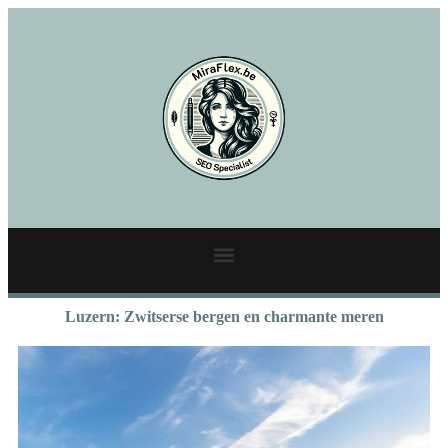
Luzern: Zwitserse bergen en charmante meren