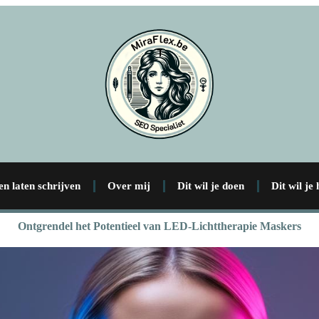
en laten schrijven
Over mij
Dit wil je doen
Dit wil je
Ontgrendel het Potentieel van LED-Lichttherapie Maskers