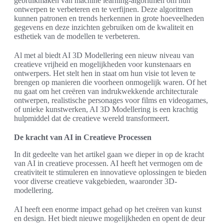
gebruikmaken van machine learning-algoritmen om hun
ontwerpen te verbeteren en te verfijnen. Deze algoritmen
kunnen patronen en trends herkennen in grote hoeveelheden
gegevens en deze inzichten gebruiken om de kwaliteit en
esthetiek van de modellen te verbeteren.
Al met al biedt AI 3D Modellering een nieuw niveau van
creatieve vrijheid en mogelijkheden voor kunstenaars en
ontwerpers. Het stelt hen in staat om hun visie tot leven te
brengen op manieren die voorheen onmogelijk waren. Of het
nu gaat om het creëren van indrukwekkende architecturale
ontwerpen, realistische personages voor films en videogames,
of unieke kunstwerken, AI 3D Modellering is een krachtig
hulpmiddel dat de creatieve wereld transformeert.
De kracht van AI in Creatieve Processen
In dit gedeelte van het artikel gaan we dieper in op de kracht
van AI in creatieve processen. AI heeft het vermogen om de
creativiteit te stimuleren en innovatieve oplossingen te bieden
voor diverse creatieve vakgebieden, waaronder 3D-
modellering.
AI heeft een enorme impact gehad op het creëren van kunst
en design. Het biedt nieuwe mogelijkheden en opent de deur