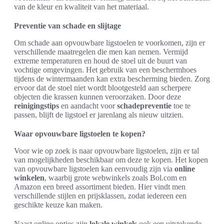
van de kleur en kwaliteit van het materiaal.
Preventie van schade en slijtage
Om schade aan opvouwbare ligstoelen te voorkomen, zijn er
verschillende maatregelen die men kan nemen. Vermijd
extreme temperaturen en houd de stoel uit de buurt van
vochtige omgevingen. Het gebruik van een beschermhoes
tijdens de wintermaanden kan extra bescherming bieden. Zorg
ervoor dat de stoel niet wordt blootgesteld aan scherpere
objecten die krassen kunnen veroorzaken. Door deze
reinigingstips
en aandacht voor
schadepreventie
toe te
passen, blijft de ligstoel er jarenlang als nieuw uitzien.
Waar opvouwbare ligstoelen te kopen?
Voor wie op zoek is naar opvouwbare ligstoelen, zijn er tal
van mogelijkheden beschikbaar om deze te kopen. Het kopen
van opvouwbare ligstoelen kan eenvoudig zijn via
online
winkelen
, waarbij grote webwinkels zoals Bol.com en
Amazon een breed assortiment bieden. Hier vindt men
verschillende stijlen en prijsklassen, zodat iedereen een
geschikte keuze kan maken.
Naast online opties zijn
lokale winkels
ook een uitstekende