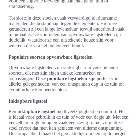
voor een stijlvolle toevoeging aan elke patio, tuin of
strandsetting.
Tot slot zijn deze stoelen vaak vervaardigd uit duurzame
materialen die bestand zijn tegen de elementen. Hiermee
garanderen zij een lange levensduur, terwijl onderhoud vaak
minimaal is. De voordelen van opvouwbare ligstoelen zijn
duidelijk, waardoor ze een uitstekende keuze zijn voor
iedereen die van het buitenleven houdt.
Populaire soorten opvouwbare ligstoelen
Opvouwbare ligstoelen zijn verkrijgbaar in verschillende
soorten, elk met zijn eigen unieke kenmerken en
toepassingen. Deze
populaire ligstoelen
zijn perfect voor
allerlei gelegenheden, van een ontspannen dag in de tuin tot
avontuurlijke kampeertochten.
Inklapbare ligstoel
Een
inklapbare ligstoel
biedt veelzijdigheid en comfort. Het
is ideaal voor gebruik in de tuin of voor een dagje uit. Met een
verstelbare rugleuning en vaak een stevig frame, zorgt deze
stoel ervoor dat men kan genieten van ultieme ontspanning.
De compactheid maakt het gemakkelijk om hem op te bergen