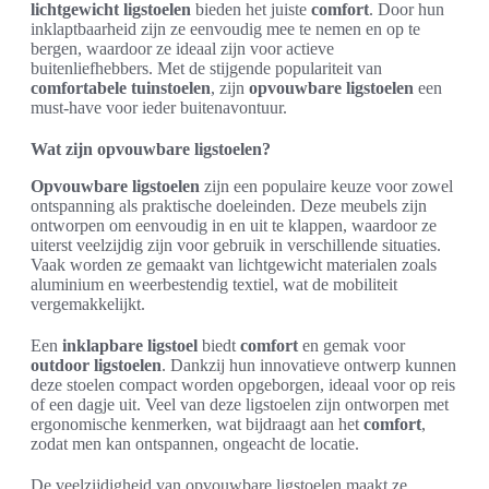
lichtgewicht ligstoelen
bieden het juiste
comfort
. Door hun
inklaptbaarheid zijn ze eenvoudig mee te nemen en op te
bergen, waardoor ze ideaal zijn voor actieve
buitenliefhebbers. Met de stijgende populariteit van
comfortabele tuinstoelen
, zijn
opvouwbare ligstoelen
een
must-have voor ieder buitenavontuur.
Wat zijn opvouwbare ligstoelen?
Opvouwbare ligstoelen
zijn een populaire keuze voor zowel
ontspanning als praktische doeleinden. Deze meubels zijn
ontworpen om eenvoudig in en uit te klappen, waardoor ze
uiterst veelzijdig zijn voor gebruik in verschillende situaties.
Vaak worden ze gemaakt van lichtgewicht materialen zoals
aluminium en weerbestendig textiel, wat de mobiliteit
vergemakkelijkt.
Een
inklapbare ligstoel
biedt
comfort
en gemak voor
outdoor ligstoelen
. Dankzij hun innovatieve ontwerp kunnen
deze stoelen compact worden opgeborgen, ideaal voor op reis
of een dagje uit. Veel van deze ligstoelen zijn ontworpen met
ergonomische kenmerken, wat bijdraagt aan het
comfort
,
zodat men kan ontspannen, ongeacht de locatie.
De veelzijdigheid van opvouwbare ligstoelen maakt ze