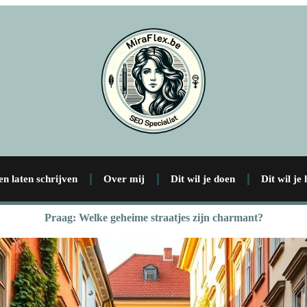
en laten schrijven
Over mij
Dit wil je doen
Dit wil je
Praag: Welke geheime straatjes zijn charmant?