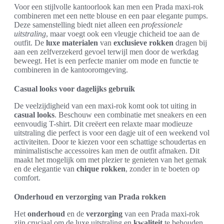
Voor een stijlvolle kantoorlook kan men een Prada maxi-rok
combineren met een nette blouse en een paar elegante pumps.
Deze samenstelling biedt niet alleen een
professionele
uitstraling
, maar voegt ook een vleugje chicheid toe aan de
outfit. De
luxe materialen
van
exclusieve rokken
dragen bij
aan een zelfverzekerd gevoel terwijl men door de werkdag
beweegt. Het is een perfecte manier om mode en functie te
combineren in de kantooromgeving.
Casual looks voor dagelijks gebruik
De veelzijdigheid van een maxi-rok komt ook tot uiting in
casual looks
. Beschouw een combinatie met sneakers en een
eenvoudig T-shirt. Dit creëert een relaxte maar modieuze
uitstraling die perfect is voor een dagje uit of een weekend vol
activiteiten. Door te kiezen voor een schattige schoudertas en
minimalistische accessoires kan men de outfit afmaken. Dit
maakt het mogelijk om met plezier te genieten van het gemak
en de elegantie van
chique rokken
, zonder in te boeten op
comfort.
Onderhoud en verzorging van Prada rokken
Het
onderhoud
en de
verzorging
van een Prada maxi-rok
zijn cruciaal om de luxe uitstraling en
kwaliteit
te behouden.