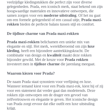
veelzijdige kledingstukken die perfect zijn voor diverse
gelegenheden. Prada, een iconisch merk, staat bekend om zijn
hoogwaardige materialen en innovatieve ontwerpen, die
samen zorgen voor een
moderne uitstraling
. Of het nu gaat
om een formele gelegenheid of een casual uitje,
Prada maxi-
rokken
bieden de perfecte balans tussen stijl en comfort.
De tijdloze charme van Prada maxi-rokken
Prada maxi-rokken
belichamen een unieke mix van
elegantie en stijl. Het merk, wereldberoemd om zijn
luxe
kleding
, heeft een bijzondere aantrekkingskracht. De
combinatie van design en
kwaliteit
maakt deze rokken
bijzonder gewild. Met de keuze voor
Prada rokken
investeert men in
tijdloze charme
die jarenlang meegaat.
Waarom kiezen voor Prada?
De naam Prada staat synoniem voor verfijning en luxe.
Wanneer iemand kiest voor een Prada maxi-rok, kiest hij of zij
voor een statement dat verder gaat dan modetrends. Deze
rokken zijn ontworpen om de drager een gevoel van
zelfvertrouwen en elegantie te geven. Het iconische design
van Prada zorgt ervoor dat elke outfit een luxe uitstraling
krijgt.