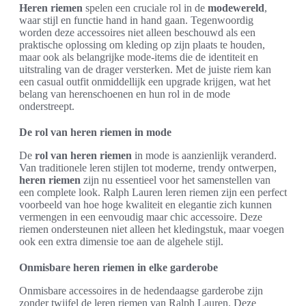
Heren riemen
spelen een cruciale rol in de
modewereld
,
waar stijl en functie hand in hand gaan. Tegenwoordig
worden deze accessoires niet alleen beschouwd als een
praktische oplossing om kleding op zijn plaats te houden,
maar ook als belangrijke mode-items die de identiteit en
uitstraling van de drager versterken. Met de juiste riem kan
een casual outfit onmiddellijk een upgrade krijgen, wat het
belang van herenschoenen en hun rol in de mode
onderstreept.
De rol van heren riemen in mode
De
rol van heren riemen
in mode is aanzienlijk veranderd.
Van traditionele leren stijlen tot moderne, trendy ontwerpen,
heren riemen
zijn nu essentieel voor het samenstellen van
een complete look. Ralph Lauren leren riemen zijn een perfect
voorbeeld van hoe hoge kwaliteit en elegantie zich kunnen
vermengen in een eenvoudig maar chic accessoire. Deze
riemen ondersteunen niet alleen het kledingstuk, maar voegen
ook een extra dimensie toe aan de algehele stijl.
Onmisbare heren riemen in elke garderobe
Onmisbare accessoires in de hedendaagse garderobe zijn
zonder twijfel de leren riemen van Ralph Lauren. Deze