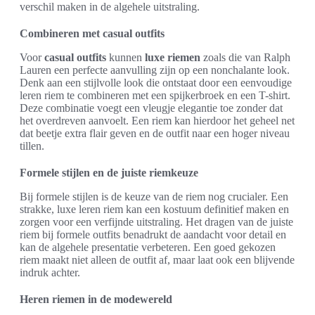
verschil maken in de algehele uitstraling.
Combineren met casual outfits
Voor
casual outfits
kunnen
luxe riemen
zoals die van Ralph
Lauren een perfecte aanvulling zijn op een nonchalante look.
Denk aan een stijlvolle look die ontstaat door een eenvoudige
leren riem te combineren met een spijkerbroek en een T-shirt.
Deze combinatie voegt een vleugje elegantie toe zonder dat
het overdreven aanvoelt. Een riem kan hierdoor het geheel net
dat beetje extra flair geven en de outfit naar een hoger niveau
tillen.
Formele stijlen en de juiste riemkeuze
Bij formele stijlen is de keuze van de riem nog crucialer. Een
strakke, luxe leren riem kan een kostuum definitief maken en
zorgen voor een verfijnde uitstraling. Het dragen van de juiste
riem bij formele outfits benadrukt de aandacht voor detail en
kan de algehele presentatie verbeteren. Een goed gekozen
riem maakt niet alleen de outfit af, maar laat ook een blijvende
indruk achter.
Heren riemen in de modewereld