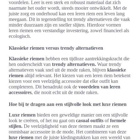
voordelen. Leer is een sterk en robuust materiaal dat zich
naarmate het ouder wordt, steeds mooier ontwikkelt. Met de
juiste zorg en onderhoud kan een leren riem een leven lang
meegaan. Dit in tegenstelling tot trendy alternatieven die vaak
minder duurzaam zijn en sneller slijten. Hierdoor vormen
leren riemen een verstandige investering, zowel financieel als
ecologisch.
Klassieke riemen versus trendy alternatieven
Klassieke riemen
hebben een tijdloze aantrekkingskracht die
hen onderscheidt van
trendy alternatieven.
Waar trendy
alternatieven vaak snel uit de mode raken, blijven
klassieke
riemen
altijd relevant. Het kiezen van een leren riem betekent
kiezen voor een veelzijdig accessoire dat elke outfit kan
completeren. Dit benadrukt ook de
voordelen van leren
accessoires
, die nooit echt uit de mode raken.
Hoe bij te dragen aan een stijlvolle look met luxe riemen
Luxe riemen
bieden een geweldige manier om een stijlvolle
look te creëren, of het nu gaat om
casual outfits
of
formele
stijlen.
De veelzijdigheid van deze riemen maakt ze een
onmisbaar accessoire in de mode. Het combineren van deze
luxe riemen
met de juiste kledingstukken kan een wereld van