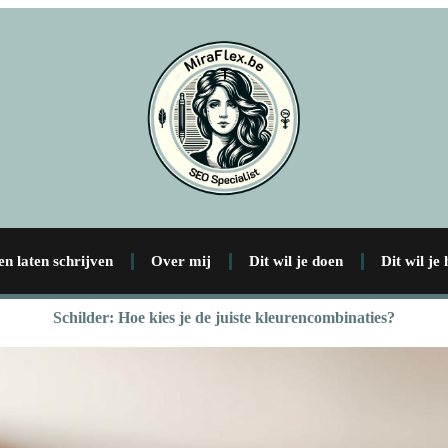
en laten schrijven
Over mij
Dit wil je doen
Dit wil je
Schilder: Hoe kies je de juiste kleurencombinaties?