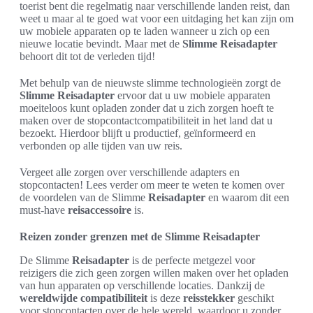
toerist bent die regelmatig naar verschillende landen reist, dan
weet u maar al te goed wat voor een uitdaging het kan zijn om
uw mobiele apparaten op te laden wanneer u zich op een
nieuwe locatie bevindt. Maar met de
Slimme Reisadapter
behoort dit tot de verleden tijd!
Met behulp van de nieuwste slimme technologieën zorgt de
Slimme Reisadapter
ervoor dat u uw mobiele apparaten
moeiteloos kunt opladen zonder dat u zich zorgen hoeft te
maken over de stopcontactcompatibiliteit in het land dat u
bezoekt. Hierdoor blijft u productief, geïnformeerd en
verbonden op alle tijden van uw reis.
Vergeet alle zorgen over verschillende adapters en
stopcontacten! Lees verder om meer te weten te komen over
de voordelen van de Slimme
Reisadapter
en waarom dit een
must-have
reisaccessoire
is.
Reizen zonder grenzen met de Slimme Reisadapter
De Slimme
Reisadapter
is de perfecte metgezel voor
reizigers die zich geen zorgen willen maken over het opladen
van hun apparaten op verschillende locaties. Dankzij de
wereldwijde compatibiliteit
is deze
reisstekker
geschikt
voor stopcontacten over de hele wereld, waardoor u zonder