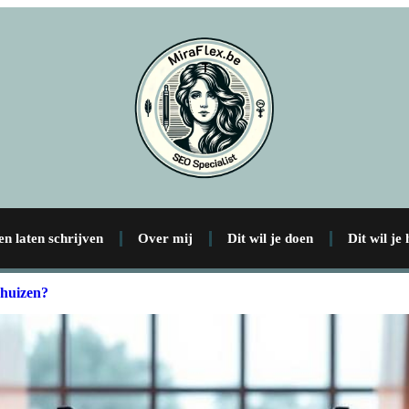
en laten schrijven
Over mij
Dit wil je doen
Dit wil je
 huizen?