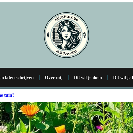
en laten schrijven
Over mij
Dit wil je doen
Dit wil je
e tuin?