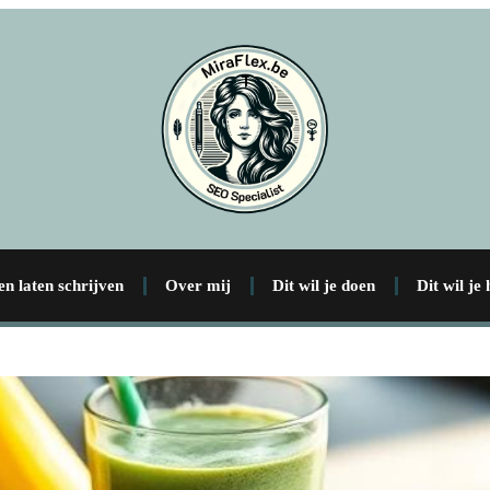
en laten schrijven
Over mij
Dit wil je doen
Dit wil je