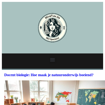
Docent biologie: Hoe maak je natuuronderwijs boeiend?