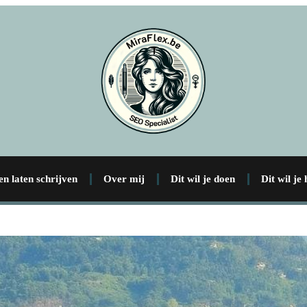
en laten schrijven
Over mij
Dit wil je doen
Dit wil je