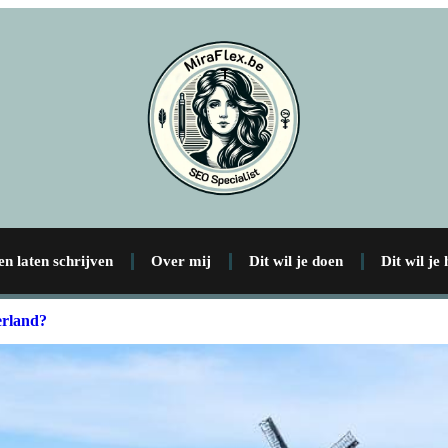
en laten schrijven
Over mij
Dit wil je doen
Dit wil je
erland?