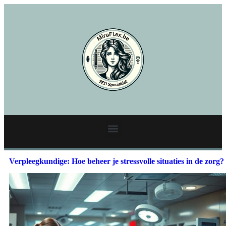
Verpleegkundige: Hoe beheer je stressvolle situaties in de zorg?