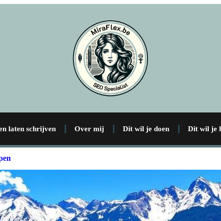
en laten schrijven
Over mij
Dit wil je doen
Dit wil je
lpen