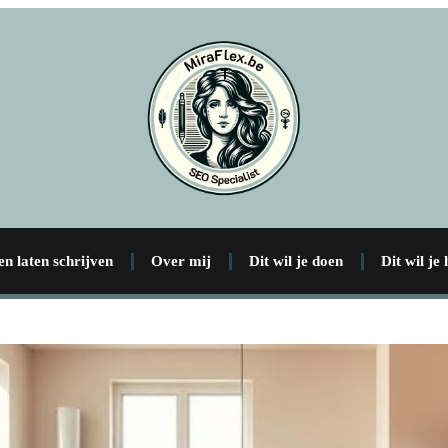
en laten schrijven
Over mij
Dit wil je doen
Dit wil je