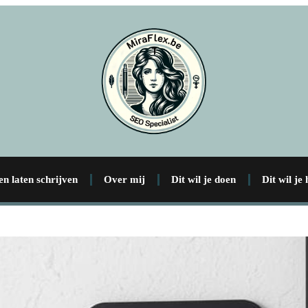
en laten schrijven
Over mij
Dit wil je doen
Dit wil je