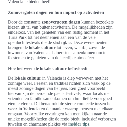
Valencia te bieden heeft.
Zonovergoten dagen en hun impact op activiteiten
Door de constante
zonovergoten dagen
kunnen bezoekers
kiezen uit tal van buitenactiviteiten. De mogelijkheden zijn
eindeloos, van het genieten van een rustig moment in het
Turia Park tot het deelnemen aan een van de vele
openluchtfestivals die de stad rijk is. Deze evenementen
brengen de
lokale cultuur
tot leven, waarbij zowel de
inwoners van Valencia als toeristen samenkomen om te
feesten en te genieten van de heerlijke atmosfeer.
Hoe het weer de lokale cultuur beïnvloedt
De
lokale cultuur
in Valencia is diep verweven met het
zonnige weer. Feesten en tradities richten zich vaak op de
meest zonnige dagen van het jaar. Een goed voorbeeld
hiervan zijn de beroemde paella-festivals, waar locals met
vrienden en familie samenkomen om hun liefde voor goed
eten te vieren. Dit benadrukt de sterke connectie tussen het
weer in Valencia
en de manier waarop mensen met elkaar
omgaan. Voor zulke ervaringen kan men kijken naar de
unieke mogelijkheden die de regio biedt, inclusief verborgen
juwelen en charmante plekjes via
insider tips
.