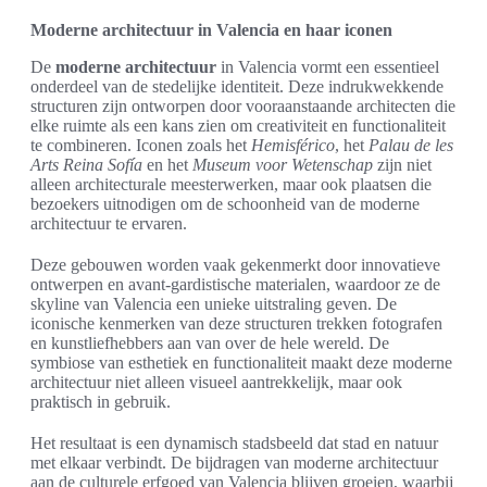
Moderne architectuur in Valencia en haar iconen
De
moderne architectuur
in Valencia vormt een essentieel
onderdeel van de stedelijke identiteit. Deze indrukwekkende
structuren zijn ontworpen door vooraanstaande architecten die
elke ruimte als een kans zien om creativiteit en functionaliteit
te combineren. Iconen zoals het
Hemisférico
, het
Palau de les
Arts Reina Sofía
en het
Museum voor Wetenschap
zijn niet
alleen architecturale meesterwerken, maar ook plaatsen die
bezoekers uitnodigen om de schoonheid van de moderne
architectuur te ervaren.
Deze gebouwen worden vaak gekenmerkt door innovatieve
ontwerpen en avant-gardistische materialen, waardoor ze de
skyline van Valencia een unieke uitstraling geven. De
iconische kenmerken van deze structuren trekken fotografen
en kunstliefhebbers aan van over de hele wereld. De
symbiose van esthetiek en functionaliteit maakt deze moderne
architectuur niet alleen visueel aantrekkelijk, maar ook
praktisch in gebruik.
Het resultaat is een dynamisch stadsbeeld dat stad en natuur
met elkaar verbindt. De bijdragen van moderne architectuur
aan de culturele erfgoed van Valencia blijven groeien, waarbij