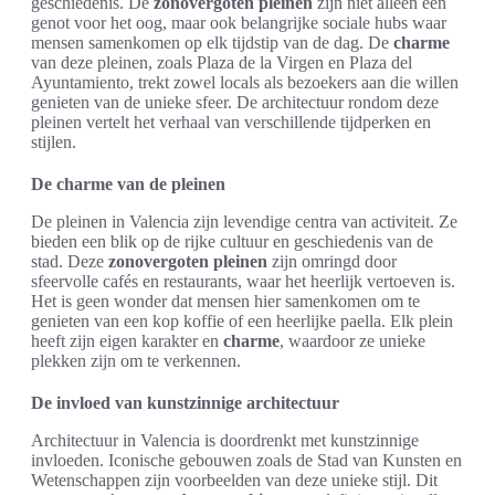
geschiedenis. De
zonovergoten pleinen
zijn niet alleen een
genot voor het oog, maar ook belangrijke sociale hubs waar
mensen samenkomen op elk tijdstip van de dag. De
charme
van deze pleinen, zoals Plaza de la Virgen en Plaza del
Ayuntamiento, trekt zowel locals als bezoekers aan die willen
genieten van de unieke sfeer. De architectuur rondom deze
pleinen vertelt het verhaal van verschillende tijdperken en
stijlen.
De charme van de pleinen
De pleinen in Valencia zijn levendige centra van activiteit. Ze
bieden een blik op de rijke cultuur en geschiedenis van de
stad. Deze
zonovergoten pleinen
zijn omringd door
sfeervolle cafés en restaurants, waar het heerlijk vertoeven is.
Het is geen wonder dat mensen hier samenkomen om te
genieten van een kop koffie of een heerlijke paella. Elk plein
heeft zijn eigen karakter en
charme
, waardoor ze unieke
plekken zijn om te verkennen.
De invloed van kunstzinnige architectuur
Architectuur in Valencia is doordrenkt met kunstzinnige
invloeden. Iconische gebouwen zoals de Stad van Kunsten en
Wetenschappen zijn voorbeelden van deze unieke stijl. Dit