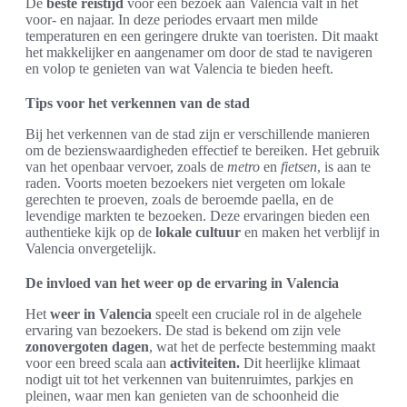
De
beste reistijd
voor een bezoek aan Valencia valt in het
voor- en najaar. In deze periodes ervaart men milde
temperaturen en een geringere drukte van toeristen. Dit maakt
het makkelijker en aangenamer om door de stad te navigeren
en volop te genieten van wat Valencia te bieden heeft.
Tips voor het verkennen van de stad
Bij het verkennen van de stad zijn er verschillende manieren
om de bezienswaardigheden effectief te bereiken. Het gebruik
van het openbaar vervoer, zoals de
metro
en
fietsen
, is aan te
raden. Voorts moeten bezoekers niet vergeten om lokale
gerechten te proeven, zoals de beroemde paella, en de
levendige markten te bezoeken. Deze ervaringen bieden een
authentieke kijk op de
lokale cultuur
en maken het verblijf in
Valencia onvergetelijk.
De invloed van het weer op de ervaring in Valencia
Het
weer in Valencia
speelt een cruciale rol in de algehele
ervaring van bezoekers. De stad is bekend om zijn vele
zonovergoten dagen
, wat het de perfecte bestemming maakt
voor een breed scala aan
activiteiten.
Dit heerlijke klimaat
nodigt uit tot het verkennen van buitenruimtes, parkjes en
pleinen, waar men kan genieten van de schoonheid die