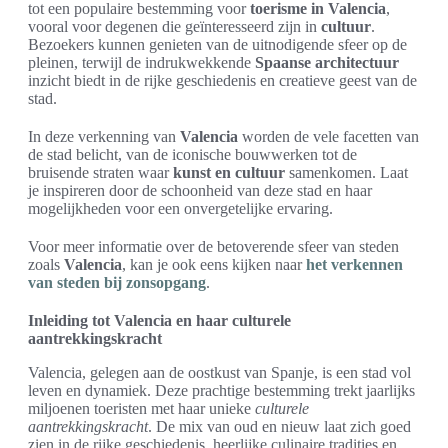
tot een populaire bestemming voor
toerisme in Valencia
,
vooral voor degenen die geïnteresseerd zijn in
cultuur
.
Bezoekers kunnen genieten van de uitnodigende sfeer op de
pleinen, terwijl de indrukwekkende
Spaanse architectuur
inzicht biedt in de rijke geschiedenis en creatieve geest van de
stad.
In deze verkenning van
Valencia
worden de vele facetten van
de stad belicht, van de iconische bouwwerken tot de
bruisende straten waar
kunst en cultuur
samenkomen. Laat
je inspireren door de schoonheid van deze stad en haar
mogelijkheden voor een onvergetelijke ervaring.
Voor meer informatie over de betoverende sfeer van steden
zoals
Valencia
, kan je ook eens kijken naar
het verkennen
van steden bij zonsopgang
.
Inleiding tot Valencia en haar culturele
aantrekkingskracht
Valencia, gelegen aan de oostkust van Spanje, is een stad vol
leven en dynamiek. Deze prachtige bestemming trekt jaarlijks
miljoenen toeristen met haar unieke
culturele
aantrekkingskracht
. De mix van oud en nieuw laat zich goed
zien in de rijke geschiedenis, heerlijke culinaire tradities en