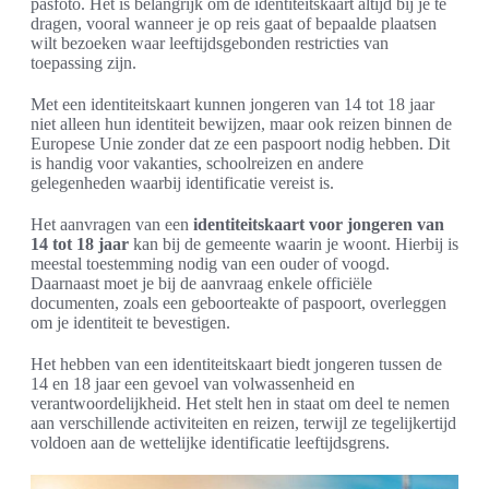
pasfoto. Het is belangrijk om de identiteitskaart altijd bij je te
dragen, vooral wanneer je op reis gaat of bepaalde plaatsen
wilt bezoeken waar leeftijdsgebonden restricties van
toepassing zijn.
Met een identiteitskaart kunnen jongeren van 14 tot 18 jaar
niet alleen hun identiteit bewijzen, maar ook reizen binnen de
Europese Unie zonder dat ze een paspoort nodig hebben. Dit
is handig voor vakanties, schoolreizen en andere
gelegenheden waarbij identificatie vereist is.
Het aanvragen van een
identiteitskaart voor jongeren van
14 tot 18 jaar
kan bij de gemeente waarin je woont. Hierbij is
meestal toestemming nodig van een ouder of voogd.
Daarnaast moet je bij de aanvraag enkele officiële
documenten, zoals een geboorteakte of paspoort, overleggen
om je identiteit te bevestigen.
Het hebben van een identiteitskaart biedt jongeren tussen de
14 en 18 jaar een gevoel van volwassenheid en
verantwoordelijkheid. Het stelt hen in staat om deel te nemen
aan verschillende activiteiten en reizen, terwijl ze tegelijkertijd
voldoen aan de wettelijke identificatie leeftijdsgrens.