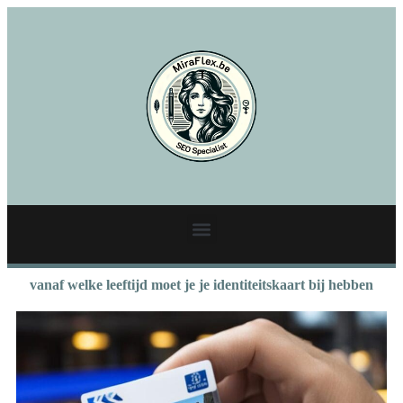
vanaf welke leeftijd moet je je identiteitskaart bij hebben