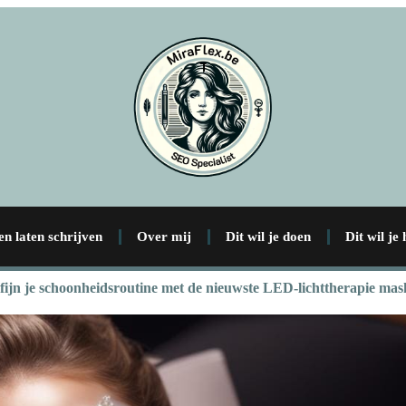
en laten schrijven
Over mij
Dit wil je doen
Dit wil je
fijn je schoonheidsroutine met de nieuwste LED-lichttherapie mas