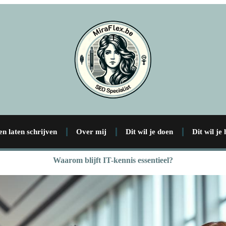
en laten schrijven
Over mij
Dit wil je doen
Dit wil je
Waarom blijft IT-kennis essentieel?