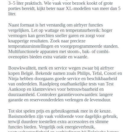
3–5 liter praktisch. Wie vaak voor bezoek kookt of grote
porties bereidt, kijkt beter naar XL-modellen van meer dan 5
liter.
Naast formaat is het verstandig om airfryer functies
vergelijken. Let op wattage en temperatuurbereik: hoger
vermogen kan gerechten sneller garen en zorgt voor
knapperige resultaten. Zoek naar precieze
temperatuursinstellingen en voorgeprogrammeerde standen.
Multifunctionele apparaten met stoom-, bak- of combi-
ovenopties bieden extra variatie en waarde.
Bouwkwaliteit, merk en service wegen zwaar bij airfryer
kopen België. Bekende namen zoals Philips, Tefal, Cosori en
Ninja hebben doorgaans goede service en beschikbaarheid
van onderdelen. Raadpleeg onafhankelijke tests van Test
Aankoop en klantreviews voor betrouwbaarheid en
duurzaamheid. Controleer garantievoorwaarden: langere
garantie en reserveonderdelen verlengen de levensduur.
Tot slot spelen prijs en gebruiksgemak mee in de keuze.
Basismodellen zijn vaak voldoende voor dagelijks gebruik,
terwijl duurdere toestellen extra accessoires en slimme
functies bieden. Vergelijk ook energieverbruik,