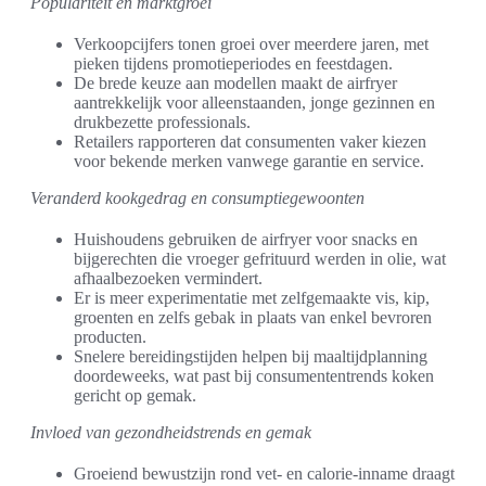
Populariteit en marktgroei
Verkoopcijfers tonen groei over meerdere jaren, met
pieken tijdens promotieperiodes en feestdagen.
De brede keuze aan modellen maakt de airfryer
aantrekkelijk voor alleenstaanden, jonge gezinnen en
drukbezette professionals.
Retailers rapporteren dat consumenten vaker kiezen
voor bekende merken vanwege garantie en service.
Veranderd kookgedrag en consumptiegewoonten
Huishoudens gebruiken de airfryer voor snacks en
bijgerechten die vroeger gefrituurd werden in olie, wat
afhaalbezoeken vermindert.
Er is meer experimentatie met zelfgemaakte vis, kip,
groenten en zelfs gebak in plaats van enkel bevroren
producten.
Snelere bereidingstijden helpen bij maaltijdplanning
doordeweeks, wat past bij consumententrends koken
gericht op gemak.
Invloed van gezondheidstrends en gemak
Groeiend bewustzijn rond vet- en calorie-inname draagt