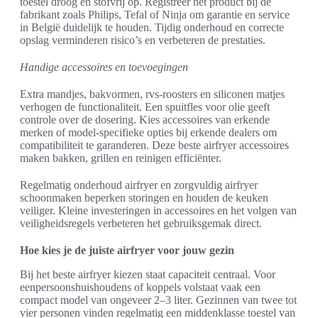
toestel droog en stofvrij op. Registreer het product bij de
fabrikant zoals Philips, Tefal of Ninja om garantie en service
in België duidelijk te houden. Tijdig onderhoud en correcte
opslag verminderen risico’s en verbeteren de prestaties.
Handige accessoires en toevoegingen
Extra mandjes, bakvormen, rvs-roosters en siliconen matjes
verhogen de functionaliteit. Een spuitfles voor olie geeft
controle over de dosering. Kies accessoires van erkende
merken of model-specifieke opties bij erkende dealers om
compatibiliteit te garanderen. Deze beste airfryer accessoires
maken bakken, grillen en reinigen efficiënter.
Regelmatig onderhoud airfryer en zorgvuldig airfryer
schoonmaken beperken storingen en houden de keuken
veiliger. Kleine investeringen in accessoires en het volgen van
veiligheidsregels verbeteren het gebruiksgemak direct.
Hoe kies je de juiste airfryer voor jouw gezin
Bij het beste airfryer kiezen staat capaciteit centraal. Voor
eenpersoonshuishoudens of koppels volstaat vaak een
compact model van ongeveer 2–3 liter. Gezinnen van twee tot
vier personen vinden regelmatig een middenklasse toestel van