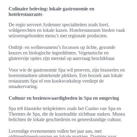
Culinaire beleving: lokale gastronomie en
hotelrestaurants
De regio serveert Ardenner specialiteiten zoals forel,
wildgerechten en lokale kazen. Hotelrestaurants bieden vaak
seizoensgebonden menu’s met regionale producten.
Ontbijt- en wellnessmenu’s focussen op lichte, gezonde
keuzes en biologische ingrediënten. Vegetarische en
glutenvrije opties zijn meestal op aanvraag beschikbaar.
Voor wie de gastronomie Spa wil proeven, zijn brasseries en
boerenmarkten uitstekende plekken. Een bezoek aan lokale
restaurants Spa of een kookworkshop verdiept de
smaakervaring.
Cultuur en bezienswaardigheden in Spa en omgeving
Spa telt klassieke trekpleisters zoals het Casino van Spa en
Thermes de Spa, die de kuurtraditie zichtbaar maken. Musea
belichten de lokale geschiedenis en geneeskundige cultuur.
Levendige evenementen vullen het jaar aan, met
oldtimerbijeenkomsten en lokale markten. Dagtrips naar