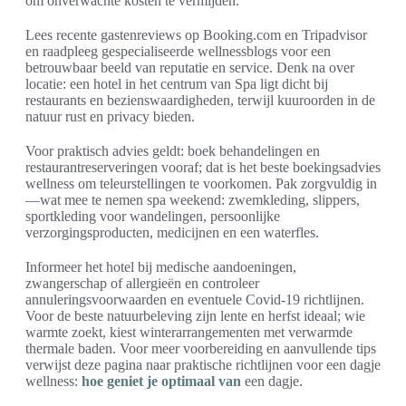
om onverwachte kosten te vermijden.
Lees recente gastenreviews op Booking.com en Tripadvisor
en raadpleeg gespecialiseerde wellnessblogs voor een
betrouwbaar beeld van reputatie en service. Denk na over
locatie: een hotel in het centrum van Spa ligt dicht bij
restaurants en bezienswaardigheden, terwijl kuuroorden in de
natuur rust en privacy bieden.
Voor praktisch advies geldt: boek behandelingen en
restaurantreserveringen vooraf; dat is het beste boekingsadvies
wellness om teleurstellingen te voorkomen. Pak zorgvuldig in
—wat mee te nemen spa weekend: zwemkleding, slippers,
sportkleding voor wandelingen, persoonlijke
verzorgingsproducten, medicijnen en een waterfles.
Informeer het hotel bij medische aandoeningen,
zwangerschap of allergieën en controleer
annuleringsvoorwaarden en eventuele Covid-19 richtlijnen.
Voor de beste natuurbeleving zijn lente en herfst ideaal; wie
warmte zoekt, kiest winterarrangementen met verwarmde
thermale baden. Voor meer voorbereiding en aanvullende tips
verwijst deze pagina naar praktische richtlijnen voor een dagje
wellness:
hoe geniet je optimaal van
een dagje.