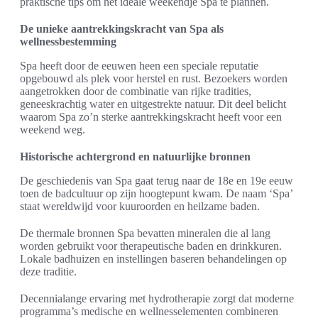
praktische tips om het ideale weekendje Spa te plannen.
De unieke aantrekkingskracht van Spa als
wellnessbestemming
Spa heeft door de eeuwen heen een speciale reputatie
opgebouwd als plek voor herstel en rust. Bezoekers worden
aangetrokken door de combinatie van rijke tradities,
geneeskrachtig water en uitgestrekte natuur. Dit deel belicht
waarom Spa zo’n sterke aantrekkingskracht heeft voor een
weekend weg.
Historische achtergrond en natuurlijke bronnen
De geschiedenis van Spa gaat terug naar de 18e en 19e eeuw
toen de badcultuur op zijn hoogtepunt kwam. De naam ‘Spa’
staat wereldwijd voor kuuroorden en heilzame baden.
De thermale bronnen Spa bevatten mineralen die al lang
worden gebruikt voor therapeutische baden en drinkkuren.
Lokale badhuizen en instellingen baseren behandelingen op
deze traditie.
Decennialange ervaring met hydrotherapie zorgt dat moderne
programma’s medische en wellnesselementen combineren