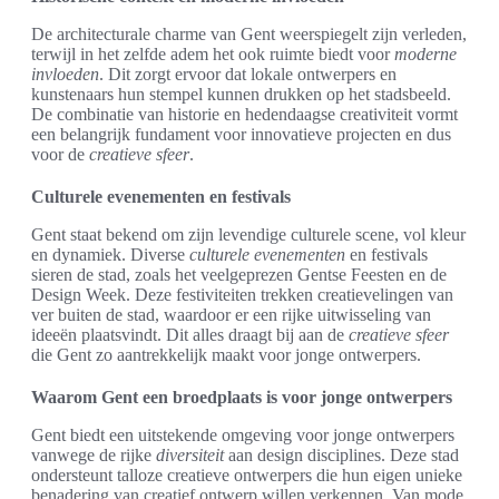
De architecturale charme van Gent weerspiegelt zijn verleden,
terwijl in het zelfde adem het ook ruimte biedt voor
moderne
invloeden
. Dit zorgt ervoor dat lokale ontwerpers en
kunstenaars hun stempel kunnen drukken op het stadsbeeld.
De combinatie van historie en hedendaagse creativiteit vormt
een belangrijk fundament voor innovatieve projecten en dus
voor de
creatieve sfeer
.
Culturele evenementen en festivals
Gent staat bekend om zijn levendige culturele scene, vol kleur
en dynamiek. Diverse
culturele evenementen
en festivals
sieren de stad, zoals het veelgeprezen Gentse Feesten en de
Design Week. Deze festiviteiten trekken creatievelingen van
ver buiten de stad, waardoor er een rijke uitwisseling van
ideeën plaatsvindt. Dit alles draagt bij aan de
creatieve sfeer
die Gent zo aantrekkelijk maakt voor jonge ontwerpers.
Waarom Gent een broedplaats is voor jonge ontwerpers
Gent biedt een uitstekende omgeving voor jonge ontwerpers
vanwege de rijke
diversiteit
aan design disciplines. Deze stad
ondersteunt talloze creatieve ontwerpers die hun eigen unieke
benadering van creatief ontwerp willen verkennen. Van mode