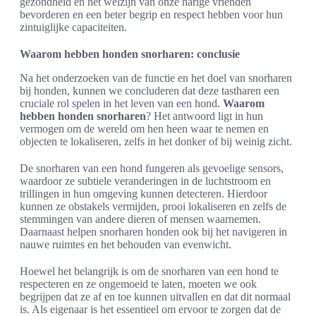
gezondheid en het welzijn van onze harige vrienden
bevorderen en een beter begrip en respect hebben voor hun
zintuiglijke capaciteiten.
Waarom hebben honden snorharen: conclusie
Na het onderzoeken van de functie en het doel van snorharen
bij honden, kunnen we concluderen dat deze tastharen een
cruciale rol spelen in het leven van een hond.
Waarom
hebben honden snorharen
? Het antwoord ligt in hun
vermogen om de wereld om hen heen waar te nemen en
objecten te lokaliseren, zelfs in het donker of bij weinig zicht.
De snorharen van een hond fungeren als gevoelige sensors,
waardoor ze subtiele veranderingen in de luchtstroom en
trillingen in hun omgeving kunnen detecteren. Hierdoor
kunnen ze obstakels vermijden, prooi lokaliseren en zelfs de
stemmingen van andere dieren of mensen waarnemen.
Daarnaast helpen snorharen honden ook bij het navigeren in
nauwe ruimtes en het behouden van evenwicht.
Hoewel het belangrijk is om de snorharen van een hond te
respecteren en ze ongemoeid te laten, moeten we ook
begrijpen dat ze af en toe kunnen uitvallen en dat dit normaal
is. Als eigenaar is het essentieel om ervoor te zorgen dat de