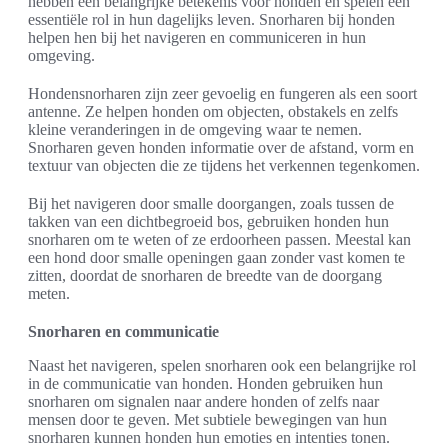
hebben een belangrijke betekenis voor honden en spelen een
essentiële rol in hun dagelijks leven. Snorharen bij honden
helpen hen bij het navigeren en communiceren in hun
omgeving.
Hondensnorharen zijn zeer gevoelig en fungeren als een soort
antenne. Ze helpen honden om objecten, obstakels en zelfs
kleine veranderingen in de omgeving waar te nemen.
Snorharen geven honden informatie over de afstand, vorm en
textuur van objecten die ze tijdens het verkennen tegenkomen.
Bij het navigeren door smalle doorgangen, zoals tussen de
takken van een dichtbegroeid bos, gebruiken honden hun
snorharen om te weten of ze erdoorheen passen. Meestal kan
een hond door smalle openingen gaan zonder vast komen te
zitten, doordat de snorharen de breedte van de doorgang
meten.
Snorharen en communicatie
Naast het navigeren, spelen snorharen ook een belangrijke rol
in de communicatie van honden. Honden gebruiken hun
snorharen om signalen naar andere honden of zelfs naar
mensen door te geven. Met subtiele bewegingen van hun
snorharen kunnen honden hun emoties en intenties tonen.