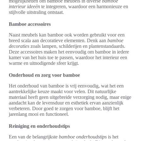
mogelijkheden om bamboe meubels in diverse
bamboe
interieur ideeën
te integreren, waardoor een harmonieuze en
stijlvolle uitstraling ontstaat.
Bamboe accessoires
Naast meubels kan bamboe ook worden gebruikt voor een
breed scala aan decoratieve elementen. Denk aan
bamboe
decoraties
zoals lampen, schilderijen en plantenstandaards.
Deze accessoires maken het eenvoudig om bamboe in iedere
kamer van het huis toe te passen, waardoor het interieur een
warme en uitnodigende sfeer krijgt.
Onderhoud en zorg voor bamboe
Het onderhoud van bamboe is vrij eenvoudig, wat het een
aantrekkelijke keuze maakt voor velen. Dit natuurlijke
materiaal heeft geen uitgebreide verzorging nodig, maar enige
aandacht kan de levensduur en esthetiek ervan aanzienlijk
verbeteren. Door goed te zorgen voor bamboe, blijft het
jarenlang mooi en functioneel.
Reiniging en onderhoudstips
Een van de belangrijkste
bamboe onderhoudstips
is het