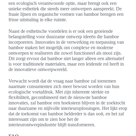
een ecologisch verantwoorde optie, maar brengt ook een
unieke esthetiek die steeds meer ontwerpers aanspreekt. De
fraaie lijnen en organische vormen van bamboe brengen een
frisse uitstraling in elke ruimte.
Naast de esthetische voordelen is er ook een groeiende
belangstelling voor duurzame ontwerp ideeën die bamboe
incorporeren. Innovaties in de verwerking en toepassing van
bamboe maken het mogelijk om complexe en moderne
ontwerpen te realiseren die zowel functioneel als mooi zijn.
Dit zorgt ervoor dat bamboe niet langer alleen een alternatief
is voor traditionele materialen, maar een leidende rol heeft in
de innovatieve ontwerpwereld.
Verwacht wordt dat de vraag naar bamboe zal toenemen
naarmate consumenten zich meer bewust worden van hun
ecologische voetafdruk. Met zijn inherente sterkte en
flexibiliteit, gecombineerd met de nieuwste bamboe
innovaties, zal bamboe een hoeksteen blijven in de zoektocht
naar duurzame en stijlvolle interieuroplossingen. Het lijkt erop
dat de toekomst van bamboe helderder is dan ooit, en het zal
interessant zijn om te zien hoe het de
interieurontwerpindustrie blijft transformeren.